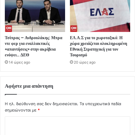
Τσίπρας – Ανδρουλάκης: Μπρα
ΕΛ.Α.Σ για το χωροταξικό: Η
ντε φερ για εναλλακτικές
χώρα χρειάζεται ολοκληρωμένη
«απαντήσεις» στην ακρίβεια
Εθνική Στρατηγική για τον
ενόψει… ΔΕΘ
Τουρισμό
14 ώρες ago
20 ώρες ago
Αφήστε μια απάντηση
Η ηλ. διεύθυνση σας δεν δημοσιεύεται.
Τα υποχρεωτικά πεδία
σημειώνονται με
*
Σ
χ