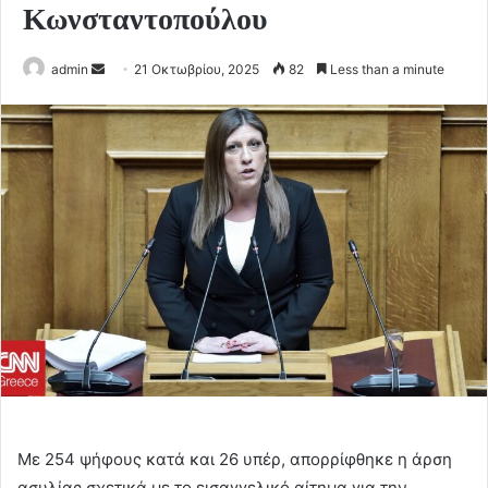
Κωνσταντοπούλου
Send
admin
21 Οκτωβρίου, 2025
82
Less than a minute
an
email
Με 254 ψήφους κατά και 26 υπέρ, απορρίφθηκε η άρση
ασυλίας σχετικά με το εισαγγελικό αίτημα για την