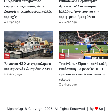
Ουκρανικά πλήγματα σε
Επικοινωνία Γεραπετρίτη –
ενεργειακούς στόχους στην
Αμπντελάτι: Συντονισμός
Ζαπορίζια: Χωρίς ρεύμα πολλές
Ελλάδας, Αιγύπτου για την
περιοχές
περιφερειακή ασφάλεια
1 ώρα ago
2 ώρες ago
Έρχονται 420 νέες προσλήψεις
Τεντόγλου: «Είμαι σε πολύ καλή
στο Λιμενικό Σώμα μέσω ΑΣΕΠ
κατάσταση, θα με δείτε…» – Η
ώρα και το κανάλι του μεγάλου
2 ώρες ago
τελικού
3 ώρες ago
Mparaki.gr © Copyright 2026, All Rights Reserved | By
Sp
|