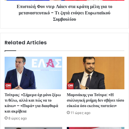
Επιστολή Φον ντερ Λάιεν στα κράτη μέλη για το
μεταναστευτικό - Τι ζητά ενόψει Ευρωπαϊκού
Συμβουλίου
Related Articles
Τσίπρας: «Σήμερα όχι μόνο ξέρω
Μαρινάκης για Τσίπρα: «Η
τι θέλω, αλλά και πώς να το
συλλογική μνήμη δεν σβήνει τόσο
κάνω» – «Πυρά» για διαφθορά
εύκολα όσο εκείνος πιστεύει»
και ακρίβεια
11 ώρες ago
8 ώρες ago