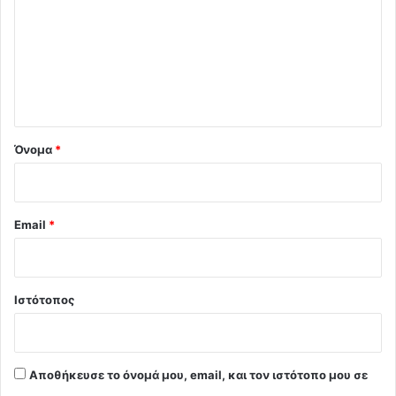
ό
λ
ι
ο
*
Όνομα
*
Email
*
Ιστότοπος
Αποθήκευσε το όνομά μου, email, και τον ιστότοπο μου σε