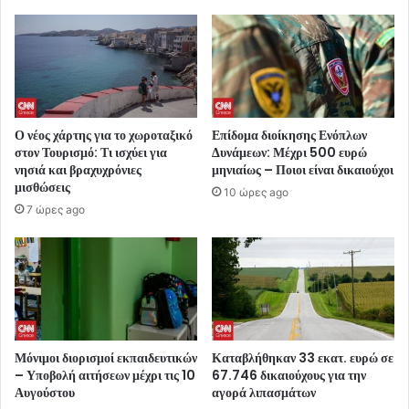
Ο νέος χάρτης για το χωροταξικό
Επίδομα διοίκησης Ενόπλων
στον Τουρισμό: Τι ισχύει για
Δυνάμεων: Μέχρι 500 ευρώ
νησιά και βραχυχρόνιες
μηνιαίως – Ποιοι είναι δικαιούχοι
μισθώσεις
10 ώρες ago
7 ώρες ago
Μόνιμοι διορισμοί εκπαιδευτικών
Καταβλήθηκαν 33 εκατ. ευρώ σε
– Υποβολή αιτήσεων μέχρι τις 10
67.746 δικαιούχους για την
Αυγούστου
αγορά λιπασμάτων