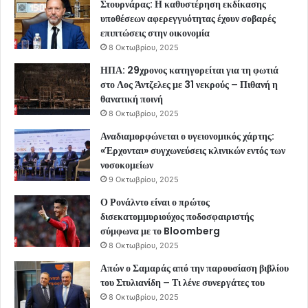
Στουρνάρας: Η καθυστέρηση εκδίκασης
υποθέσεων αφερεγγυότητας έχουν σοβαρές
επιπτώσεις στην οικονομία
8 Οκτωβρίου, 2025
ΗΠΑ: 29χρονος κατηγορείται για τη φωτιά
στο Λος Άντζελες με 31 νεκρούς – Πιθανή η
θανατική ποινή
8 Οκτωβρίου, 2025
Αναδιαμορφώνεται ο υγειονομικός χάρτης:
«Έρχονται» συγχωνεύσεις κλινικών εντός των
νοσοκομείων
9 Οκτωβρίου, 2025
Ο Ρονάλντο είναι ο πρώτος
δισεκατομμυριούχος ποδοσφαιριστής
σύμφωνα με το Bloomberg
8 Οκτωβρίου, 2025
Απών ο Σαμαράς από την παρουσίαση βιβλίου
του Στυλιανίδη – Τι λένε συνεργάτες του
8 Οκτωβρίου, 2025