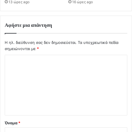
13 ώρες ago
16 ώρες ago
Αφήστε μια απάντηση
Η ηλ. διεύθυνση σας δεν δημοσιεύεται.
Τα υποχρεωτικά πεδία
σημειώνονται με
*
Σ
χ
ό
λ
ι
ο
*
Όνομα
*