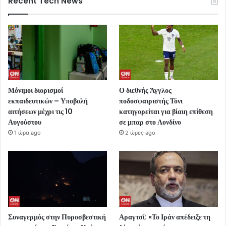
Recent Tech News
Μόνιμοι διορισμοί
Ο διεθνής Άγγλος
εκπαιδευτικών – Υποβολή
ποδοσφαιριστής Τόνι
αιτήσεων μέχρι τις 10
κατηγορείται για βίαιη επίθεση
Αυγούστου
σε μπαρ στο Λονδίνο
1 ώρα ago
2 ώρες ago
Συναγερμός στην Πυροσβεστική
Αραγτσί: «Το Ιράν απέδειξε τη