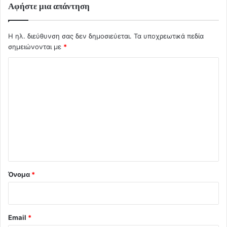
Αφήστε μια απάντηση
Η ηλ. διεύθυνση σας δεν δημοσιεύεται.
Τα υποχρεωτικά πεδία
σημειώνονται με
*
Σ
χ
ό
λ
ι
ο
*
Όνομα
*
Email
*