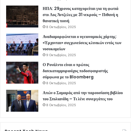
ΗΠΑ: 29χρονος κατηγορείται για τη φωτιά
στο Λος Άντζελες με 31 νεκρούς – Πιθανή η
θανατική ποινή
8 Οκτωβρίου, 2025
Αναδιαμορφώνεται ο υγειονομικός χάρτης:
«Έρχονται» συγχωνεύσεις κλινικών εντός των
νοσοκομείων
9 Οκτωβρίου, 2025
Ο Ρονάλντο είναι ο πρώτος
δισεκατομμυριούχος ποδοσφαιριστής
σύμφωνα με το Bloomberg
8 Οκτωβρίου, 2025
Απών ο Σαμαράς από την παρουσίαση βιβλίου
του Στυλιανίδη – Τι λένε συνεργάτες του
8 Οκτωβρίου, 2025