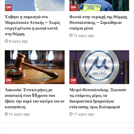
Έσβησε η πυρκαγιά στο
Φωτιά στην περιοχή της Θέρμης
Μαρκόπουλο Αττικής – Χωρίς
Θεσσαλονίκης – Σηκώθηκαν
ενεργό μέτωπο η φωτιά κοντά
εναέρια μέσα
στη Θέρμη
12 ώρες ago
9 ώρες ago
Λακωνία: Έντεκα μήνες με
Μετρό Θεσσαλονίκης: Ξεκινούν
αναστολή στον 55χρονο που
τις επόμενες μέρες τα
έβαλε την σορό του πατέρα του σε
δοκιμαστικά δρομολόγια
καταψύκτη
επέκτασης προς Καλαμαριά
14 ώρες ago
17 ώρες ago