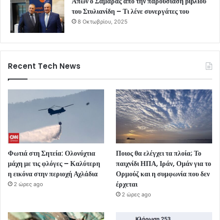
Απών ο Σαμαράς από την παρουσίαση βιβλίου
του Στυλιανίδη – Τι λένε συνεργάτες του
8 Οκτωβρίου, 2025
Recent Tech News
Φωτιά στη Σητεία: Ολονύχτια
Ποιος θα ελέγχει τα πλοία; Το
μάχη με τις φλόγες – Καλύτερη
παιχνίδι ΗΠΑ, Ιράν, Ομάν για το
η εικόνα στην περιοχή Αχλάδια
Ορμούζ και η συμφωνία που δεν
έρχεται
2 ώρες ago
2 ώρες ago