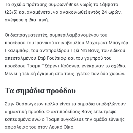
Το σχέδιο πρότασης συμφωνήθηκε νωρίς το Σάββατο
(23/5) και αναμένεται να ανακοινωθεί εντός 24 ωρών,
ανέφερε η ίδια πηγή.
Οι διαπραγματευτές, συμπεριλαμβανομένου του
προέδρου του Ιρανικού κοινοβουλίου Μοχάμεντ Μπαγκέρ
Γκαλιμπάφ, του αντιπροέδρου Τζέι Ντι Βανς, του ειδικού
απεσταλμένου Στιβ Γουίτκοφ και του γαμπρού του
προέδρου Τραμπ Τζάρεντ Κούσνερ, ενέκριναν το σχέδιο.
Μένει η τελική έγκριση από τους ηγέτες των δύο χωρών.
Τα σημάδια προόδου
Στην Ουάσινγκτον πολλά είναι τα σημάδια υποδηλώνουν
σημαντική πρόοδο. Ο αντιπρόεδρος Βανς επέστρεψε
εσπευσμένα ενώ ο Τραμπ συγκάλεσε την ομάδα εθνικής
ασφαλείας του στον Λευκό Οίκο.