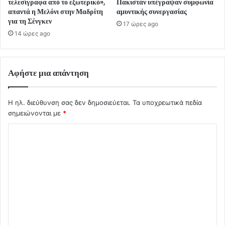
τελεσίγραφα από το εξωτερικό»,
Πακιστάν υπέγραψαν συμφωνία
απαντά η Μελόνι στην Μαδρίτη
αμυντικής συνεργασίας
για τη Σένγκεν
17 ώρες ago
14 ώρες ago
Αφήστε μια απάντηση
Η ηλ. διεύθυνση σας δεν δημοσιεύεται.
Τα υποχρεωτικά πεδία
σημειώνονται με
*
Σ
χ
ό
λ
ι
ο
*