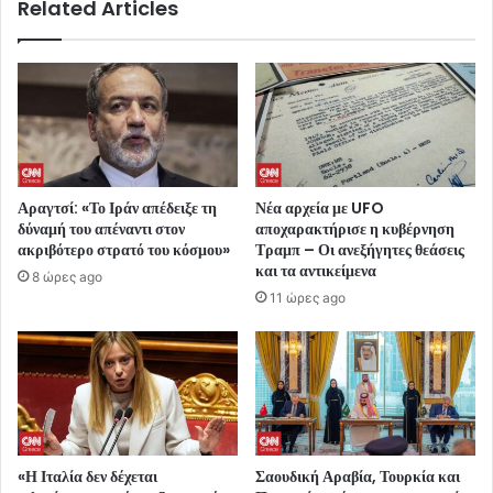
Related Articles
Αραγτσί: «Το Ιράν απέδειξε τη
Νέα αρχεία με UFO
δύναμή του απέναντι στον
αποχαρακτήρισε η κυβέρνηση
ακριβότερο στρατό του κόσμου»
Τραμπ – Οι ανεξήγητες θεάσεις
και τα αντικείμενα
8 ώρες ago
11 ώρες ago
«Η Ιταλία δεν δέχεται
Σαουδική Αραβία, Τουρκία και