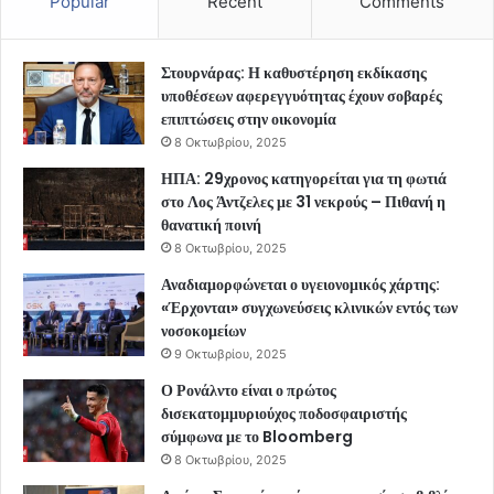
Popular
Recent
Comments
Στουρνάρας: Η καθυστέρηση εκδίκασης
υποθέσεων αφερεγγυότητας έχουν σοβαρές
επιπτώσεις στην οικονομία
8 Οκτωβρίου, 2025
ΗΠΑ: 29χρονος κατηγορείται για τη φωτιά
στο Λος Άντζελες με 31 νεκρούς – Πιθανή η
θανατική ποινή
8 Οκτωβρίου, 2025
Αναδιαμορφώνεται ο υγειονομικός χάρτης:
«Έρχονται» συγχωνεύσεις κλινικών εντός των
νοσοκομείων
9 Οκτωβρίου, 2025
Ο Ρονάλντο είναι ο πρώτος
δισεκατομμυριούχος ποδοσφαιριστής
σύμφωνα με το Bloomberg
8 Οκτωβρίου, 2025