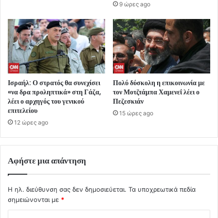
9 ώρες ago
Ισραήλ: Ο στρατός θα συνεχίσει
Πολύ δύσκολη η επικοινωνία με
«να δρα προληπτικά» στη Γάζα,
τον Μοτζτάμπα Χαμενεΐ λέει ο
λέει ο αρχηγός του γενικού
Πεζεσκιάν
επιτελείου
15 ώρες ago
12 ώρες ago
Αφήστε μια απάντηση
Η ηλ. διεύθυνση σας δεν δημοσιεύεται.
Τα υποχρεωτικά πεδία
σημειώνονται με
*
Σ