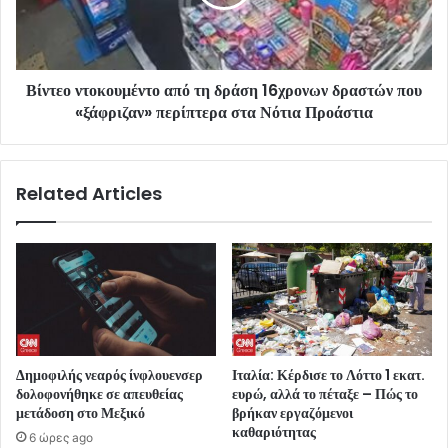
Βίντεο ντοκουμέντο από τη δράση 16χρονων δραστών που
«ξάφριζαν» περίπτερα στα Νότια Προάστια
Related Articles
Δημοφιλής νεαρός ίνφλουενσερ
Ιταλία: Κέρδισε το Λόττο 1 εκατ.
δολοφονήθηκε σε απευθείας
ευρώ, αλλά το πέταξε – Πώς το
μετάδοση στο Μεξικό
βρήκαν εργαζόμενοι
καθαριότητας
6 ώρες ago