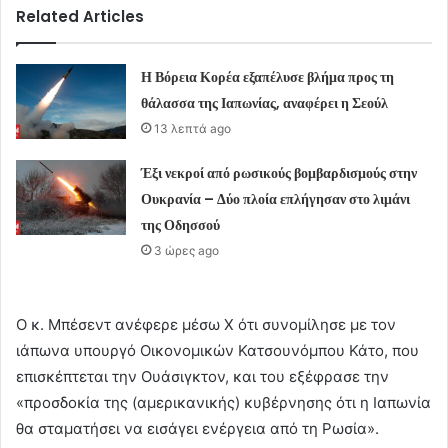
Related Articles
Η Βόρεια Κορέα εξαπέλυσε βλήμα προς τη
θάλασσα της Ιαπωνίας, αναφέρει η Σεούλ
13 λεπτά ago
Έξι νεκροί από ρωσικούς βομβαρδισμούς στην
Ουκρανία – Δύο πλοία επλήγησαν στο λιμάνι
της Οδησσού
3 ώρες ago
Ο κ. Μπέσεντ ανέφερε μέσω X ότι συνομίλησε με τον
ιάπωνα υπουργό Οικονομικών Κατσουνόμπου Κάτο, που
επισκέπτεται την Ουάσιγκτον, και του εξέφρασε την
«προσδοκία της (αμερικανικής) κυβέρνησης ότι η Ιαπωνία
θα σταματήσει να εισάγει ενέργεια από τη Ρωσία».