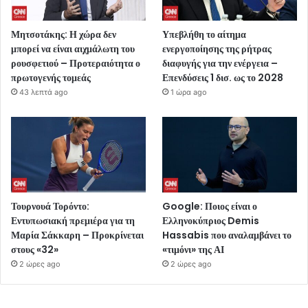
Μητσοτάκης: Η χώρα δεν
Υπεβλήθη το αίτημα
μπορεί να είναι αιχμάλωτη του
ενεργοποίησης της ρήτρας
ρουσφετιού – Προτεραιότητα ο
διαφυγής για την ενέργεια –
πρωτογενής τομεάς
Επενδύσεις 1 δισ. ως το 2028
43 λεπτά ago
1 ώρα ago
Τουρνουά Τορόντο:
Google: Ποιος είναι ο
Εντυπωσιακή πρεμιέρα για τη
Ελληνοκύπριος Demis
Μαρία Σάκκαρη – Προκρίνεται
Hassabis που αναλαμβάνει το
στους «32»
«τιμόνι» της ΑΙ
2 ώρες ago
2 ώρες ago