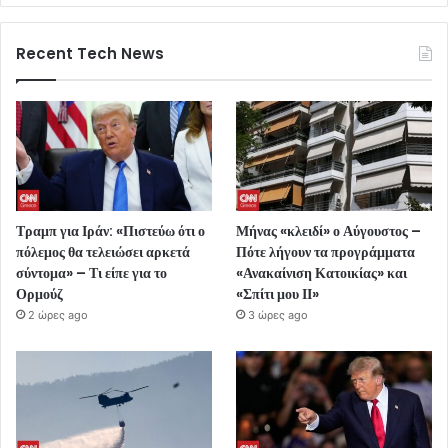
Recent Tech News
Τραμπ για Ιράν: «Πιστεύω ότι ο
Μήνας «κλειδί» ο Αύγουστος –
πόλεμος θα τελειώσει αρκετά
Πότε λήγουν τα προγράμματα
σύντομα» – Τι είπε για το
«Ανακαίνιση Κατοικίας» και
Ορμούζ
«Σπίτι μου ΙΙ»
2 ώρες ago
3 ώρες ago