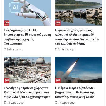
Επιστήμονες στις ΗΠΑ
Θεμέλια αρχαίας γέφυρας,
δημιούργησαν 16 νέους ιούς με τη
πολεμικά πλοία και μαμούθ
βοήθεια της Τεχνητής
αναδύθηκαν στον Δούναβη λόγω
Νοημοσύνης
της χαμηλής στάθμης
8 ώρες ago
11 ώρες ago
Τελεσίγραφο Ιράν σε χώρες του
Η Βόρεια Κορέα εξαπέλυσε
Κόλπου: «Πιέστε τον Τραμπ για
βλήμα προς τη θάλασσα της
συμφωνία ή θα σας χτυπήσουμε»
Ιαπωνίας, αναφέρει η Σεούλ
14 ώρες ago
17 ώρες ago