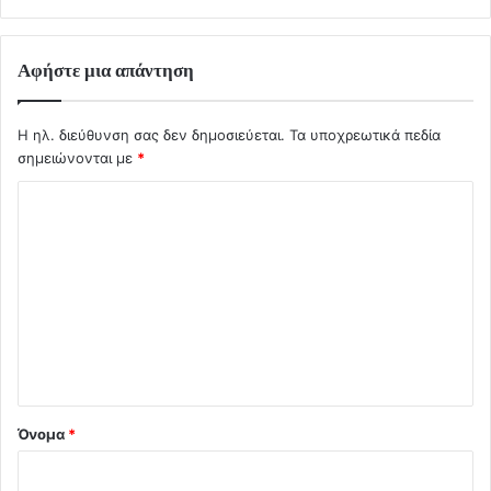
Αφήστε μια απάντηση
Η ηλ. διεύθυνση σας δεν δημοσιεύεται.
Τα υποχρεωτικά πεδία
σημειώνονται με
*
Σ
χ
ό
λ
ι
ο
*
Όνομα
*