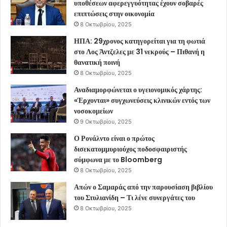
υποθέσεων αφερεγγυότητας έχουν σοβαρές
επιπτώσεις στην οικονομία
8 Οκτωβρίου, 2025
ΗΠΑ: 29χρονος κατηγορείται για τη φωτιά
στο Λος Άντζελες με 31 νεκρούς – Πιθανή η
θανατική ποινή
8 Οκτωβρίου, 2025
Αναδιαμορφώνεται ο υγειονομικός χάρτης:
«Έρχονται» συγχωνεύσεις κλινικών εντός των
νοσοκομείων
9 Οκτωβρίου, 2025
Ο Ρονάλντο είναι ο πρώτος
δισεκατομμυριούχος ποδοσφαιριστής
σύμφωνα με το Bloomberg
8 Οκτωβρίου, 2025
Απών ο Σαμαράς από την παρουσίαση βιβλίου
του Στυλιανίδη – Τι λένε συνεργάτες του
8 Οκτωβρίου, 2025