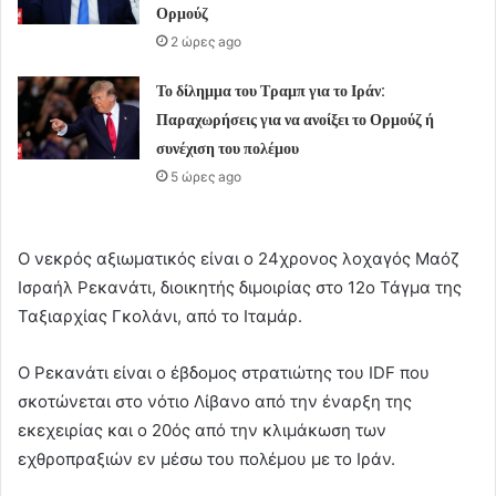
Ορμούζ
2 ώρες ago
Το δίλημμα του Τραμπ για το Ιράν:
Παραχωρήσεις για να ανοίξει το Ορμούζ ή
συνέχιση του πολέμου
5 ώρες ago
Ο νεκρός αξιωματικός είναι ο 24χρονος λοχαγός Μαόζ
Ισραήλ Ρεκανάτι, διοικητής διμοιρίας στο 12ο Τάγμα της
Ταξιαρχίας Γκολάνι, από το Ιταμάρ.
Ο Ρεκανάτι είναι ο έβδομος στρατιώτης του IDF που
σκοτώνεται στο νότιο Λίβανο από την έναρξη της
εκεχειρίας και ο 20ός από την κλιμάκωση των
εχθροπραξιών εν μέσω του πολέμου με το Ιράν.