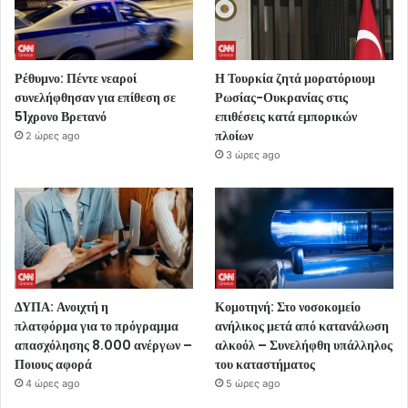
Ρέθυμνο: Πέντε νεαροί
Η Τουρκία ζητά μορατόριουμ
συνελήφθησαν για επίθεση σε
Ρωσίας-Ουκρανίας στις
51χρονο Βρετανό
επιθέσεις κατά εμπορικών
πλοίων
2 ώρες ago
3 ώρες ago
ΔΥΠΑ: Ανοιχτή η
Κομοτηνή: Στο νοσοκομείο
πλατφόρμα για το πρόγραμμα
ανήλικος μετά από κατανάλωση
απασχόλησης 8.000 ανέργων –
αλκοόλ – Συνελήφθη υπάλληλος
Ποιους αφορά
του καταστήματος
4 ώρες ago
5 ώρες ago