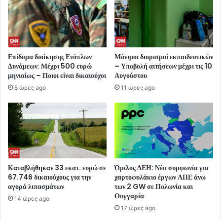
Επίδομα διοίκησης Ενόπλων
Μόνιμοι διορισμοί εκπαιδευτικών
Δυνάμεων: Μέχρι 500 ευρώ
– Υποβολή αιτήσεων μέχρι τις 10
μηνιαίως – Ποιοι είναι δικαιούχοι
Αυγούστου
8 ώρες ago
11 ώρες ago
Καταβλήθηκαν 33 εκατ. ευρώ σε
Όμιλος ΔΕΗ: Νέα συμφωνία για
67.746 δικαιούχους για την
χαρτοφυλάκιο έργων ΑΠΕ άνω
αγορά λιπασμάτων
των 2 GW σε Πολωνία και
Ουγγαρία
14 ώρες ago
17 ώρες ago