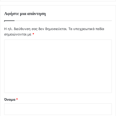
Αφήστε μια απάντηση
Η ηλ. διεύθυνση σας δεν δημοσιεύεται.
Τα υποχρεωτικά πεδία
σημειώνονται με
*
Σ
χ
ό
λ
ι
ο
*
Όνομα
*