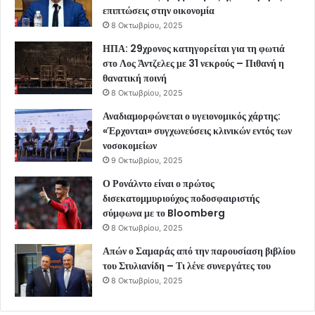
επιπτώσεις στην οικονομία
8 Οκτωβρίου, 2025
ΗΠΑ: 29χρονος κατηγορείται για τη φωτιά
στο Λος Άντζελες με 31 νεκρούς – Πιθανή η
θανατική ποινή
8 Οκτωβρίου, 2025
Αναδιαμορφώνεται ο υγειονομικός χάρτης:
«Έρχονται» συγχωνεύσεις κλινικών εντός των
νοσοκομείων
9 Οκτωβρίου, 2025
Ο Ρονάλντο είναι ο πρώτος
δισεκατομμυριούχος ποδοσφαιριστής
σύμφωνα με το Bloomberg
8 Οκτωβρίου, 2025
Απών ο Σαμαράς από την παρουσίαση βιβλίου
του Στυλιανίδη – Τι λένε συνεργάτες του
8 Οκτωβρίου, 2025