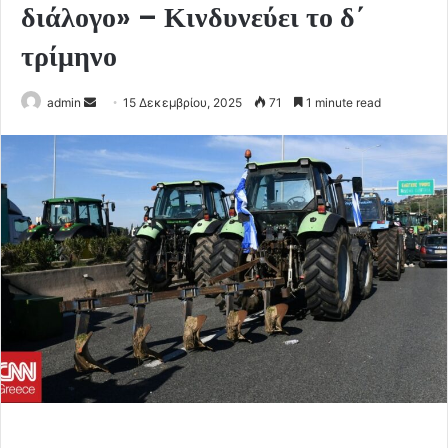
διάλογο» – Κινδυνεύει το δ΄
τρίμηνο
Send
admin
15 Δεκεμβρίου, 2025
71
1 minute read
an
email