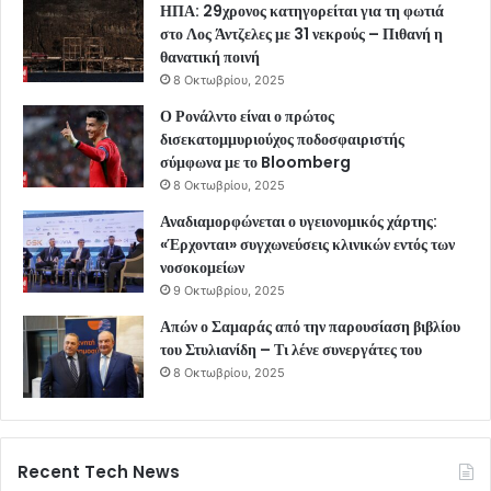
ΗΠΑ: 29χρονος κατηγορείται για τη φωτιά
στο Λος Άντζελες με 31 νεκρούς – Πιθανή η
θανατική ποινή
8 Οκτωβρίου, 2025
Ο Ρονάλντο είναι ο πρώτος
δισεκατομμυριούχος ποδοσφαιριστής
σύμφωνα με το Bloomberg
8 Οκτωβρίου, 2025
Αναδιαμορφώνεται ο υγειονομικός χάρτης:
«Έρχονται» συγχωνεύσεις κλινικών εντός των
νοσοκομείων
9 Οκτωβρίου, 2025
Απών ο Σαμαράς από την παρουσίαση βιβλίου
του Στυλιανίδη – Τι λένε συνεργάτες του
8 Οκτωβρίου, 2025
Recent Tech News