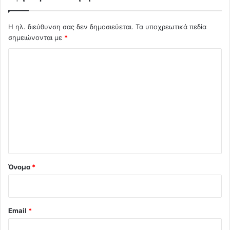
Η ηλ. διεύθυνση σας δεν δημοσιεύεται.
Τα υποχρεωτικά πεδία
σημειώνονται με
*
Σ
χ
ό
λ
ι
ο
*
Όνομα
*
Email
*