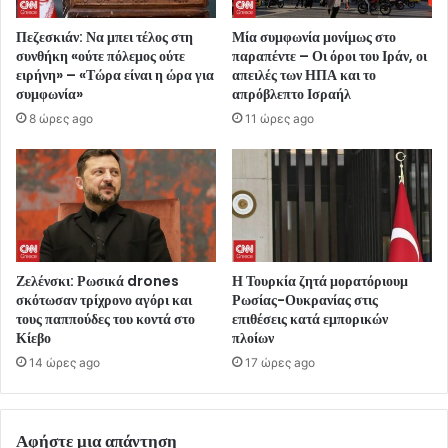
Πεζεσκιάν: Να μπει τέλος στη
Μία συμφωνία μονίμως στο
συνθήκη «ούτε πόλεμος ούτε
παραπέντε – Οι όροι του Ιράν, οι
ειρήνη» – «Τώρα είναι η ώρα για
απειλές των ΗΠΑ και το
συμφωνία»
απρόβλεπτο Ισραήλ
8 ώρες ago
11 ώρες ago
Ζελένσκι: Ρωσικά drones
Η Τουρκία ζητά μορατόριουμ
σκότωσαν τρίχρονο αγόρι και
Ρωσίας-Ουκρανίας στις
τους παππούδες του κοντά στο
επιθέσεις κατά εμπορικών
Κίεβο
πλοίων
14 ώρες ago
17 ώρες ago
Αφήστε μια απάντηση