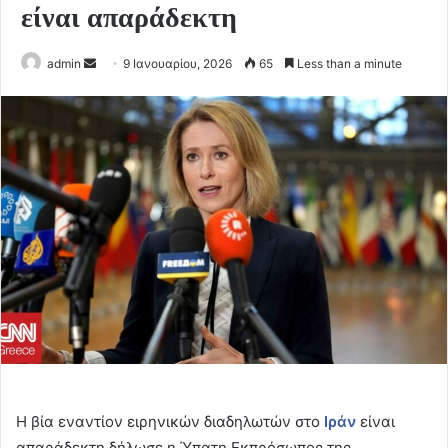
είναι απαράδεκτη
Send
admin
9 Ιανουαρίου, 2026
65
Less than a minute
an
email
Η βία εναντίον ειρηνικών διαδηλωτών στο
Ιράν
είναι
απαράδεκτη δήλωσε η Ύπατη Εκπρόσωπος της