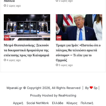
Μανίλα
3 ώρες ago
2 ώρες ago
Μετρό Θεσσαλονίκης: Ξεκινούν
Τραμπ για Ιράν: «Πιστεύω ότι ο
τα δοκιμαστικά δρομολόγια της
πόλεμος θα τελειώσει αρκετά
επέκτασης προς την Καλαμαριά
σύντομα» – Τι είπε για το
Ορμούζ
4 ώρες ago
5 ώρες ago
Mparaki.gr © Copyright 2026, All Rights Reserved | By
Sp
|
Proudly Hosted by
RealHosting
Αρχική
Social NetWork
Ελλάδα
Κόσμος
Πολιτική