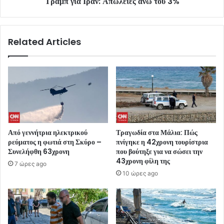
Τραμπ για Ιράν: Απώλειες άνω του 3%
Related Articles
Από γεννήτρια ηλεκτρικού
Τραγωδία στα Μάλια: Πώς
ρεύματος η φωτιά στη Σκύρο –
πνίγηκε η 42χρονη τουρίστρια
Συνελήφθη 63χρονη
που βούτηξε για να σώσει την
43χρονη φίλη της
7 ώρες ago
10 ώρες ago