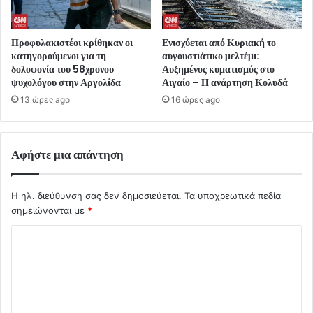
Προφυλακιστέοι κρίθηκαν οι
Ενισχύεται από Κυριακή το
κατηγορούμενοι για τη
αυγουστιάτικο μελτέμι:
δολοφονία του 58χρονου
Αυξημένος κυματισμός στο
ψυχολόγου στην Αργολίδα
Αιγαίο – Η ανάρτηση Κολυδά
13 ώρες ago
16 ώρες ago
Αφήστε μια απάντηση
Η ηλ. διεύθυνση σας δεν δημοσιεύεται.
Τα υποχρεωτικά πεδία
σημειώνονται με
*
Σ
χ
ό
λ