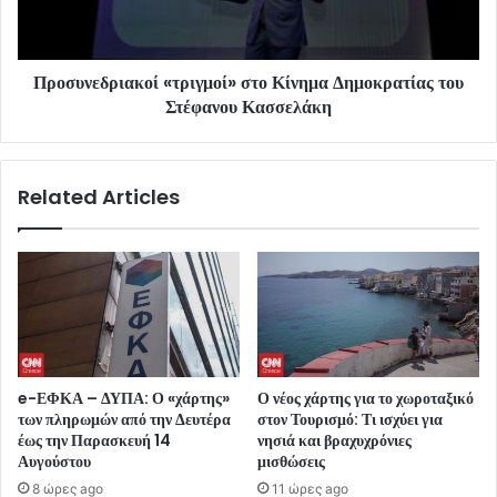
Προσυνεδριακοί «τριγμοί» στο Κίνημα Δημοκρατίας του
Στέφανου Κασσελάκη
Related Articles
e-ΕΦΚΑ – ΔΥΠΑ: Ο «χάρτης»
Ο νέος χάρτης για το χωροταξικό
των πληρωμών από την Δευτέρα
στον Τουρισμό: Τι ισχύει για
έως την Παρασκευή 14
νησιά και βραχυχρόνιες
Αυγούστου
μισθώσεις
8 ώρες ago
11 ώρες ago