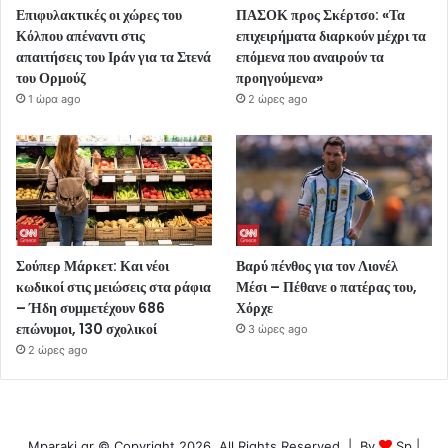
Επιφυλακτικές οι χώρες του
ΠΑΣΟΚ προς Σκέρτσο: «Τα
Κόλπου απέναντι στις
επιχειρήματα διαρκούν μέχρι τα
απαιτήσεις του Ιράν για τα Στενά
επόμενα που αναιρούν τα
του Ορμούζ
προηγούμενα»
1 ώρα ago
2 ώρες ago
Σούπερ Μάρκετ: Και νέοι
Βαρύ πένθος για τον Λιονέλ
κωδικοί στις μειώσεις στα ράφια
Μέσι – Πέθανε ο πατέρας του,
– Ήδη συμμετέχουν 686
Χόρχε
επώνυμοι, 130 σχολικοί
3 ώρες ago
2 ώρες ago
Mparaki.gr © Copyright 2026, All Rights Reserved | By
Sp
|