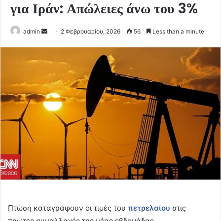
για Ιράν: Απώλειες άνω του 3%
Send
admin
2 Φεβρουαρίου, 2026
56
Less than a minute
an
email
Πτώση καταγράφουν οι τιμές του
πετρελαίου
στις
πρώτες συναλλαγές της νέας εβδομάδας.