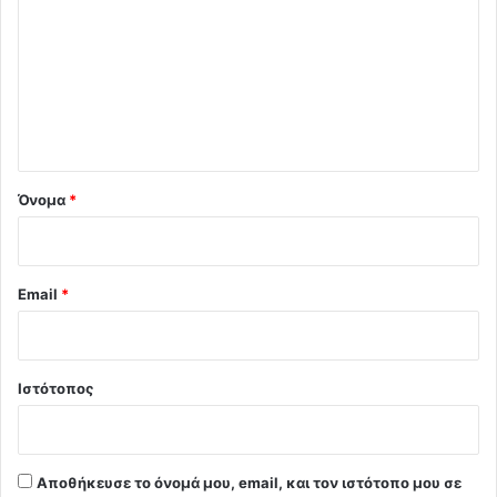
ό
λ
ι
ο
*
Όνομα
*
Email
*
Ιστότοπος
Αποθήκευσε το όνομά μου, email, και τον ιστότοπο μου σε