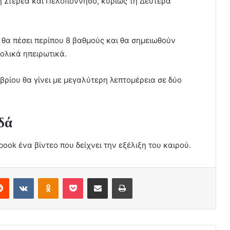
ή Στερεά και Πελοπόννησο, κυρίως τη Δευτέρα
 θα πέσει περίπου 8 βαθμούς και θα σημειωθούν
τολικά ηπειρωτικά.
βρίου θα γίνει με μεγαλύτερη λεπτομέρεια σε δύο
δά
ok ένα βίντεο που δείχνει την εξέλιξη του καιρού.
erest
Reddit
VKontakte
Odnoklassniki
Pocket
Share via Email
Print