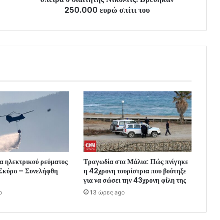
250.000 ευρώ σπίτι του
α ηλεκτρικού ρεύματος
Τραγωδία στα Μάλια: Πώς πνίγηκε
 Σκύρο – Συνελήφθη
η 42χρονη τουρίστρια που βούτηξε
για να σώσει την 43χρονη φίλη της
o
13 ώρες ago