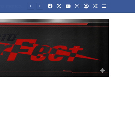
Facebook
X
YouTube
Instagram
Log In
Random Article
Sidebar
Τραγωδία στην Ταϊλάνδη: Σκηνές τρόμου από ένοπλη επίθεση σε σχολείο – Νεκροί μαθητές και δάσκαλοι