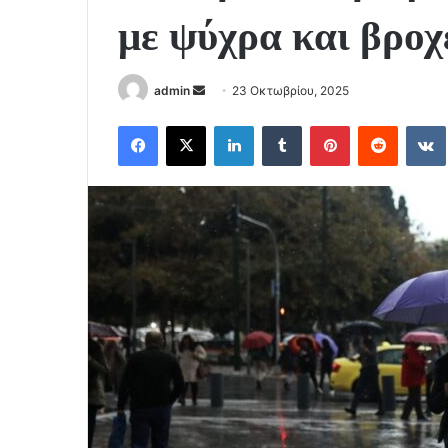
με ψύχρα και βροχ
Send
admin
23 Οκτωβρίου, 2025
an
Facebook
X
LinkedIn
Tumblr
Pinterest
Reddit
email