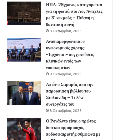
ΗΠΑ: 29χρονος κατηγορείται
για τη φωτιά στο Λος Άντζελες
με 31 νεκρούς – Πιθανή η
θανατική ποινή
8 Οκτωβρίου, 2025
Αναδιαμορφώνεται ο
υγειονομικός χάρτης:
«Έρχονται» συγχωνεύσεις
κλινικών εντός των
νοσοκομείων
9 Οκτωβρίου, 2025
Απών ο Σαμαράς από την
παρουσίαση βιβλίου του
Στυλιανίδη – Τι λένε
συνεργάτες του
8 Οκτωβρίου, 2025
Ο Ρονάλντο είναι ο πρώτος
δισεκατομμυριούχος
ποδοσφαιριστής σύμφωνα με