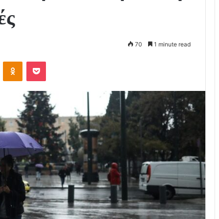
ές
70
1 minute read
VKontakte
Odnoklassniki
Pocket