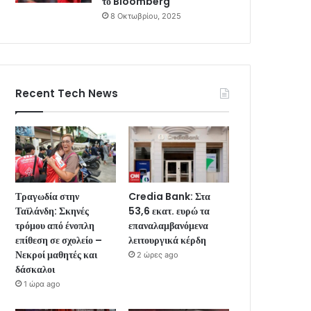
το Bloomberg
8 Οκτωβρίου, 2025
Recent Tech News
Τραγωδία στην
Credia Bank: Στα
Ταϊλάνδη: Σκηνές
53,6 εκατ. ευρώ τα
τρόμου από ένοπλη
επαναλαμβανόμενα
επίθεση σε σχολείο –
λειτουργικά κέρδη
Νεκροί μαθητές και
2 ώρες ago
δάσκαλοι
1 ώρα ago