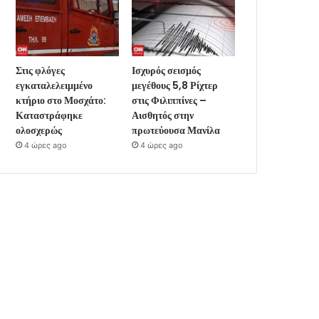
Στις φλόγες
Ισχυρός σεισμός
εγκαταλελειμμένο
μεγέθους 5,8 Ρίχτερ
κτήριο στο Μοσχάτο:
στις Φιλιππίνες –
Καταστράφηκε
Αισθητός στην
ολοσχερώς
πρωτεύουσα Μανίλα
4 ώρες ago
4 ώρες ago