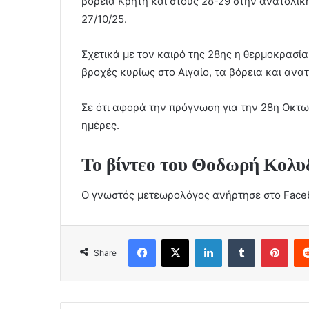
βόρεια Κρήτη και στους 28-29 στην ανατολικ
27/10/25.
Σχετικά με τον καιρό της 28ης η θερμοκρασία
βροχές κυρίως στο Αιγαίο, τα βόρεια και ανα
Σε ότι αφορά την πρόγνωση για την 28η Οκτω
ημέρες.
Το βίντεο του Θοδωρή Κολυ
Ο γνωστός μετεωρολόγος ανήρτησε στο Facebo
Facebook
X
LinkedIn
Tumblr
Pint
Share