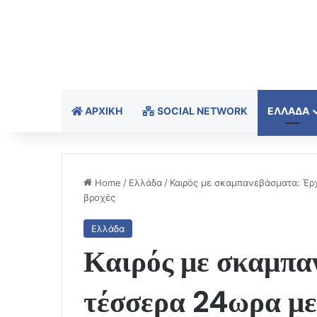
ΑΡΧΙΚΉ
SOCIAL NETWORK
ΕΛΛΆΔΑ
Home
/
Ελλάδα
/
Καιρός με σκαμπανεβάσματα: Έρ
βροχές
Ελλάδα
Καιρός με σκαμπα
τέσσερα 24ωρα μ