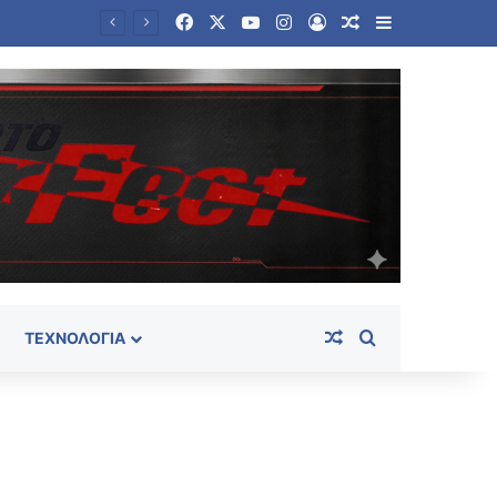
Facebook
X
YouTube
Instagram
Log In
Random Article
Sidebar
Random Article
Search for
ΤΕΧΝΟΛΟΓΊΑ