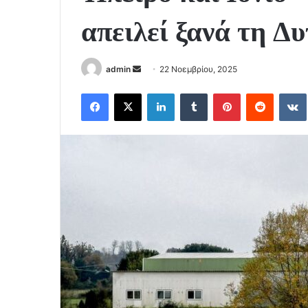
απειλεί ξανά τη Δ
Send
admin
22 Νοεμβρίου, 2025
an
Facebook
X
LinkedIn
Tumblr
Pinterest
Reddit
email