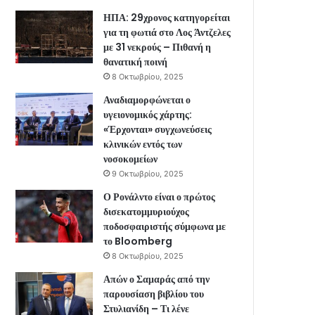
ΗΠΑ: 29χρονος κατηγορείται
για τη φωτιά στο Λος Άντζελες
με 31 νεκρούς – Πιθανή η
θανατική ποινή
8 Οκτωβρίου, 2025
Αναδιαμορφώνεται ο
υγειονομικός χάρτης:
«Έρχονται» συγχωνεύσεις
κλινικών εντός των
νοσοκομείων
9 Οκτωβρίου, 2025
Ο Ρονάλντο είναι ο πρώτος
δισεκατομμυριούχος
ποδοσφαιριστής σύμφωνα με
το Bloomberg
8 Οκτωβρίου, 2025
Απών ο Σαμαράς από την
παρουσίαση βιβλίου του
Στυλιανίδη – Τι λένε