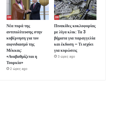
Νέα πυρά της
Πινακίδες κυκλοφορίας
αντιπολίτευσης στην
με λίγα κλικ: Τα 3
κυβέρνηση για τον
βήματα για παραγγελία
αιφνιδιασμό της
και έκδοση – Τι ισχύει
Μέκκας:
για κυρώσεις
«Αναβαθμίζεται η
3 ώρες ago
Τουρκία»
2 ώρες ago