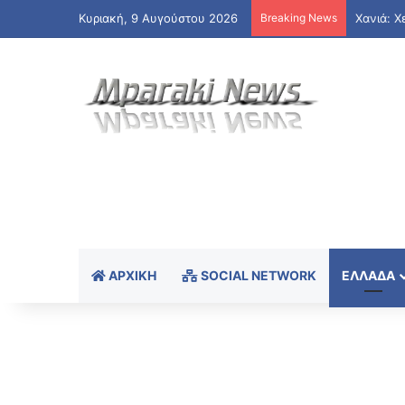
Κυριακή, 9 Αυγούστου 2026
Breaking News
Χανιά: Χ
ΑΡΧΙΚΉ
SOCIAL NETWORK
ΕΛΛΆΔΑ