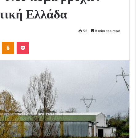
υτική Ελλάδα
53
8 minutes read
VKontakte
Odnoklassniki
Pocket