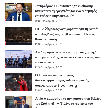
Στουρνάρας: Η καθυστέρηση εκδίκασης
υποθέσεων αφερεγγυότητας έχουν σοβαρές
επιπτώσεις στην οικονομία
8 Οκτωβρίου, 2025
ΗΠΑ: 29χρονος κατηγορείται για τη φωτιά
στο Λος Άντζελες με 31 νεκρούς – Πιθανή η
θανατική ποινή
8 Οκτωβρίου, 2025
Αναδιαμορφώνεται ο υγειονομικός χάρτης:
«Έρχονται» συγχωνεύσεις κλινικών εντός των
νοσοκομείων
9 Οκτωβρίου, 2025
Ο Ρονάλντο είναι ο πρώτος
δισεκατομμυριούχος ποδοσφαιριστής
σύμφωνα με το Bloomberg
8 Οκτωβρίου, 2025
Απών ο Σαμαράς από την παρουσίαση βιβλίου
του Στυλιανίδη – Τι λένε συνεργάτες του