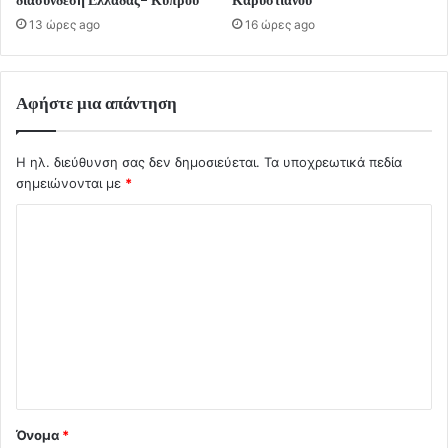
13 ώρες ago
16 ώρες ago
Αφήστε μια απάντηση
Η ηλ. διεύθυνση σας δεν δημοσιεύεται.
Τα υποχρεωτικά πεδία
σημειώνονται με
*
Σ
χ
ό
λ
ι
ο
*
Όνομα
*