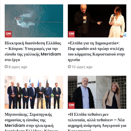
Ηλεκτρική διασύνδεση Ελλάδας
«Ελπίδα για τη Δημοκρατία»:
– Κύπρου: Υπογραφές για την
Πυρ ομαδόν από πρώην στελέχη
είσοδο της γαλλικής Meridiam
του κόμματος Καρυστιανού στην
στο έργο
ηγεσία
8 ώρες ago
10 ώρες ago
Μητσοτάκης: Στρατηγικής
«Η Ελπίδα πεθαίνει μεν
σημασίας η είσοδος της
τελευταία, αλλά πεθαίνει» – Νέα
Meridiam στην ηλεκτρική
αιχμηρή ανάρτηση Αυγερινού για
διασύνδεση Ελλάδας- Κύπρου
Καρυστιανού