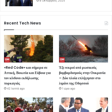
8 Οκτωβρίου, 2025
Recent Tech News
«Red Code» και σήμερα σε
Έξι νεκροί από ρωσικούς
Αττική, Βοιωτία και Εύβοια για
βομβαρδισμούς στην Ουκρανία
τον κίνδυνο εκδήλωσης
– Δύο πλοία επλήγησαν στο
πυρκαγιάς
λιμάνι της Οδησσού
42 λεπτά ago
1 ώρα ago