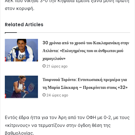
ΑΕΚ που νίκησε 3-0 την Κηφισιά έμεινε ξανά μόνη πρώτη
στον κορυφή.
Related Articles
30 χρόνια από το χρυσό του Κακλαμανάκη στην
Ατλάντα: «Ευλογημένος που οι άνθρωποι μού
χαμογελούν»
21 ώρες ago
Τουρνουά Τορόντο: Εντυπωσιακή πρεμιέρα για
τη Μαρία Σάκκαρη – Προκρίνεται στους «32»
24 ώρες ago
Εντός έδρα ήττα για τον Άρη από τον ΟΦΗ με 0-2, με τους
«κίτρινους» να τερματίζουν στην όγδοη θέση της
βαθμολογίας.