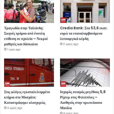
Τραγωδία στην Ταϊλάνδη:
Credia Bank: Στα 53,6 εκατ.
Σκηνές τρόμου από ένοπλη
ευρώ τα επαναλαμβανόμενα
επίθεση σε σχολείο – Νεκροί
λειτουργικά κέρδη
μαθητές και δάσκαλοι
2 ώρες ago
1 ώρα ago
Στις φλόγες εγκαταλελειμμένο
Ισχυρός σεισμός μεγέθους 5,8
κτήριο στο Μοσχάτο:
Ρίχτερ στις Φιλιππίνες –
Καταστράφηκε ολοσχερώς
Αισθητός στην πρωτεύουσα
Μανίλα
4 ώρες ago
4 ώρες ago