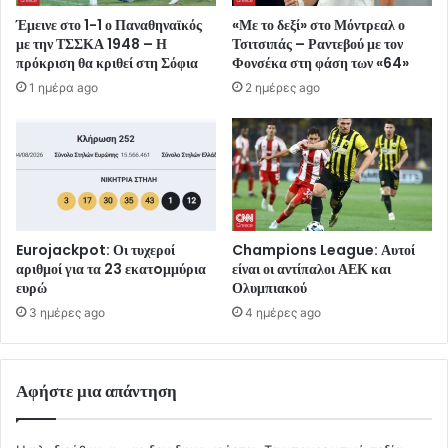
Έμεινε στο 1-1 ο Παναθηναϊκός
«Με το δεξί» στο Μόντρεαλ ο
με την ΤΣΣΚΑ 1948 – Η
Τσιτσιπάς – Ραντεβού με τον
πρόκριση θα κριθεί στη Σόφια
Φονσέκα στη φάση των «64»
1 ημέρα ago
2 ημέρες ago
Eurojackpot: Οι τυχεροί
Champions League: Αυτοί
αριθμοί για τα 23 εκατoμμύρια
είναι οι αντίπαλοι ΑΕΚ και
ευρώ
Ολυμπιακού
3 ημέρες ago
4 ημέρες ago
Αφήστε μια απάντηση