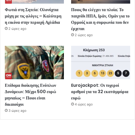
Φωτιά στη Σητεία: Ολονύχτια
Ποιος θα ελέγχει τα πλοία; Το
μάχη με τις φλόγες – Καλύτερη
παιχνίδι ΗΠΑ, Ιράν, Ομάν για το
η εικόνα στην περιοχή Αχλάδια
Ορμούζ και η συμφωνία που δεν
έρχεται
2 ώρες ago
2 ώρες ago
Επίδομα διοίκησης Ενόπλων
Eurojackpot: Οι τυχεροί
Δυνάμεων: Μέχρι 500 ευρώ
αριθμοί για τα 32 εκατoμμύρια
μηνιαίως – Ποιοι είναι
ευρώ
δικαιούχοι
4 ώρες ago
3 ώρες ago