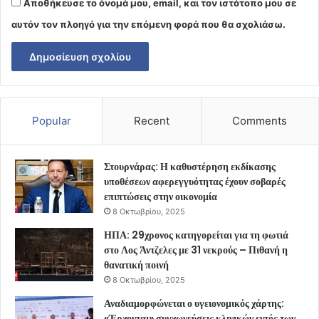
Αποθήκευσε το όνομά μου, email, και τον ιστότοπο μου σε
αυτόν τον πλοηγό για την επόμενη φορά που θα σχολιάσω.
Popular
Recent
Comments
Στουρνάρας: Η καθυστέρηση εκδίκασης
υποθέσεων αφερεγγυότητας έχουν σοβαρές
επιπτώσεις στην οικονομία
8 Οκτωβρίου, 2025
ΗΠΑ: 29χρονος κατηγορείται για τη φωτιά
στο Λος Άντζελες με 31 νεκρούς – Πιθανή η
θανατική ποινή
8 Οκτωβρίου, 2025
Αναδιαμορφώνεται ο υγειονομικός χάρτης:
«Έρχονται» συγχωνεύσεις κλινικών εντός των