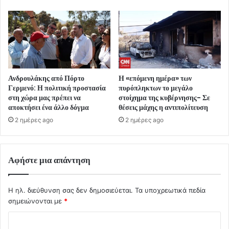
Ανδρουλάκης από Πόρτο
Η «επόμενη ημέρα» των
Γερμενό: Η πολιτική προστασία
πυρόπληκτων το μεγάλο
στη χώρα μας πρέπει να
στοίχημα της κυβέρνησης- Σε
αποκτήσει ένα άλλο δόγμα
θέσεις μάχης η αντιπολίτευση
2 ημέρες ago
2 ημέρες ago
Αφήστε μια απάντηση
Η ηλ. διεύθυνση σας δεν δημοσιεύεται.
Τα υποχρεωτικά πεδία
σημειώνονται με
*
Σ