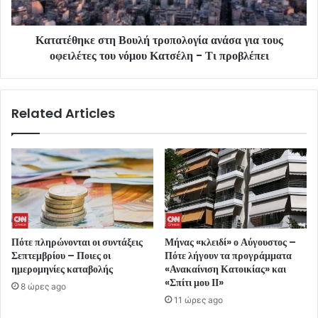
Κατατέθηκε στη Βουλή τροπολογία ανάσα για τους
οφειλέτες του νόμου Κατσέλη - Τι προβλέπει
Related Articles
Πότε πληρώνονται οι συντάξεις
Μήνας «κλειδί» ο Αύγουστος –
Σεπτεμβρίου – Ποιες οι
Πότε λήγουν τα προγράμματα
ημερομηνίες καταβολής
«Ανακαίνιση Κατοικίας» και
«Σπίτι μου ΙΙ»
8 ώρες ago
11 ώρες ago