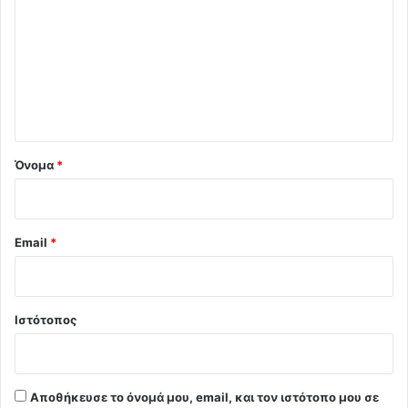
ό
λ
ι
ο
*
Όνομα
*
Email
*
Ιστότοπος
Αποθήκευσε το όνομά μου, email, και τον ιστότοπο μου σε