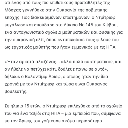
ότι ένας από τους πιο επιθετικούς πρωταθλητές της
Μόσχας γεννήθηκε στην Ουκρανία της σοβιετικής
εποχής. Γιος διακεκριμένων επιστημόνων, ο Ντμίτριεφ
μεγάλωσε και σπούδασε στο Λύκειο Νο 145 του Κιέβου,
ένα ανταγωνιστικό σχολείο μαθηματικών και φυσικής για
την ουκρανική ελίτ, όπου εντυπωσίασε τους φίλους του
ως εργατικός μαθητής που ήταν εμμονικός με τις ΗΠΑ.
«Ήταν αρκετά αλαζόνας… αλλά πολύ συστηματικός, και
αν ήθελε να πετύχει κάτι, δούλευε πάνω σε αυτό»,
δήλωσε ο Βολοντίμιρ Άριεφ, ο οποίος ήταν την ίδια
χρονιά με τον Ντμίτριεφ και τώρα είναι Ουκρανός
βουλευτής.
Σε ηλικία 15 ετών, ο Ντμίτριεφ επιλέχθηκε από το σχολείο
του για ένα ταξίδι στις ΗΠΑ – μια εμπειρία που, σύμφωνα
με τον Άριεφ, τον γοήτευσε ακόμα περισσότερο.