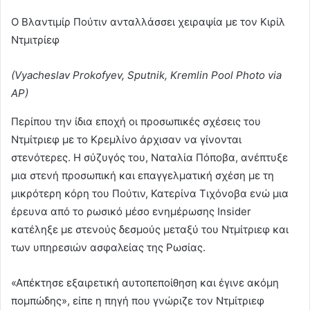
Ο Βλαντιμίρ Πούτιν ανταλλάσσει χειραψία με τον Κιρίλ
Ντμιτρίεφ
(Vyacheslav Prokofyev, Sputnik, Kremlin Pool Photo via
AP)
Περίπου την ίδια εποχή οι προσωπικές σχέσεις του
Ντμίτριεφ με το Κρεμλίνο άρχισαν να γίνονται
στενότερες. Η σύζυγός του, Ναταλία Πόποβα, ανέπτυξε
μια στενή προσωπική και επαγγελματική σχέση με τη
μικρότερη κόρη του Πούτιν, Κατερίνα Τιχόνοβα ενώ μια
έρευνα από το ρωσικό μέσο ενημέρωσης Insider
κατέληξε με στενούς δεσμούς μεταξύ του Ντμίτριεφ και
των υπηρεσιών ασφαλείας της Ρωσίας.
«Απέκτησε εξαιρετική αυτοπεποίθηση και έγινε ακόμη
πομπώδης», είπε η πηγή που γνώριζε τον Ντμίτριεφ