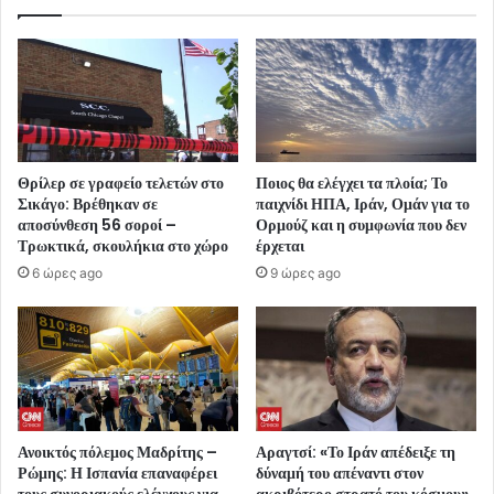
Θρίλερ σε γραφείο τελετών στο
Ποιος θα ελέγχει τα πλοία; Το
Σικάγο: Βρέθηκαν σε
παιχνίδι ΗΠΑ, Ιράν, Ομάν για το
αποσύνθεση 56 σοροί –
Ορμούζ και η συμφωνία που δεν
Τρωκτικά, σκουλήκια στο χώρο
έρχεται
6 ώρες ago
9 ώρες ago
Ανοικτός πόλεμος Μαδρίτης –
Αραγτσί: «Το Ιράν απέδειξε τη
Ρώμης: Η Ισπανία επαναφέρει
δύναμή του απέναντι στον