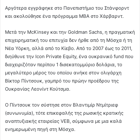
Αργότερα εγγράφηκε στο Πανεπιστήμιο του Στάνφορντ
και ακολούθησε ένα πρόγραμμα MBA στο Χάρβαρντ.
Μετά την McKinsey και την Goldman Sachs, η πραγματική
επιχειρηματική του επιτυχία δεν ήρθε από τη Μόσχα ή τη
Νέα Υόρκη, αλλά από το Κίεβο. Από το 2007 έως το 2011,
διηύθυνε την Icon Private Equity, ένα ουκρανικό fund που
διαχειριζόταν περίπου 1 δισεκατομμύριο δολάρια, το
μεγαλύτερο μέρος του οποίου ανήκε στον ολιγάρχη
Βίκτορ Πίντσουκ, γαμπρό του πρώην προέδρου της
Ουκρανίας Λεονίντ Κούτσμα.
Ο Πίντσουκ τον σύστησε στον Βλαντιμίρ Ντμίτριεφ
(συνωνυμία), τότε επικεφαλής της ρωσικής κρατικής
αναπτυξιακής εταιρείας VEB, σύμφωνα με μια καλά
ενημερωμένη πηγή στη Μόσχα.