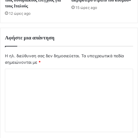
τους συνοριακούς ελέγχους για
ακριβότερο στρατό του κόσμου»
τους Ιταλούς
15 ώρες ago
12 ώρες ago
Αφήστε μια απάντηση
Η ηλ. διεύθυνση σας δεν δημοσιεύεται.
Τα υποχρεωτικά πεδία
σημειώνονται με
*
Σ
χ
ό
λ
ι
ο
*