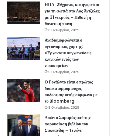
ΗΠΑ: 29χρονος κατηγορείται
για τη φωτιά στο Λος Άντζελες
με 31 νεκρούς – Πιθανή η
θανατική ποινή
8 Οκτωβρίου, 2025
Αναδιαμορφώνεται ο
υγειονομικός χάρτης:
«Έρχονται» συγχωνεύσεις
κλινικών εντός των
νοσοκομείων
9 Οκτωβρίου, 2025
Ο Ρονάλντο είναι ο πρώτος
δισεκατομμυριούχος
ποδοσφαιριστής σύμφωνα με
το Bloomberg
8 Οκτωβρίου, 2025
Απών ο Σαμαράς από την
παρουσίαση βιβλίου του
Στυλιανίδη – Τι λένε