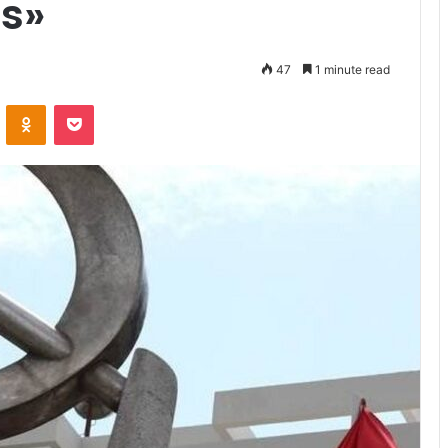
ss»
47
1 minute read
VKontakte
Odnoklassniki
Pocket