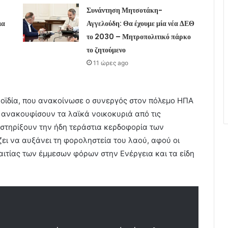
Συνάντηση Μητσοτάκη-
ια
Αγγελούδη: Θα έχουμε μία νέα ΔΕΘ
το 2030 – Μητροπολιτικό πάρκο
το ζητούμενο
11 ώρες ago
ροϊδία, που ανακοίνωσε ο συνεργός στον πόλεμο ΗΠΑ
α ανακουφίσουν τα λαϊκά νοικοκυριά από τις
 στηρίξουν την ήδη τεράστια κερδοφορία των
ζει να αυξάνει τη φοροληστεία του λαού, αφού οι
αιτίας των έμμεσων φόρων στην Ενέργεια και τα είδη