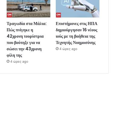
Τραγωδία στα Μάλια:
Επιστήμονες στις ΗΠΑ
Πώς πνίγηκε η
δημιούργησαν 16 νέους
42χρονη τουρίστρια
ιούς με τη βοήθεια της
που βούτηξε για να
Τεχνητής Νοημοσύνης
σώσει την 43χρονη
4 ώρες ago
φίλη της
4 ώρες ago