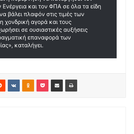
 Ενέργεια και τον ΦΠΑ σε όλα τα είδη
να βάλει πλαφόν στις τιμές των
η χονδρική αγορά και τους
χωρήσει σε ουσιαστικές αυξήσεις
πραγματική επαναφορά των
ας», καταλήγει.
erest
Reddit
VKontakte
Odnoklassniki
Pocket
Share via Email
Print