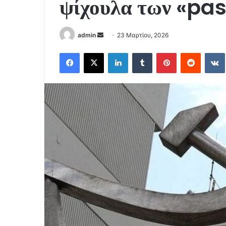
ψίχουλα των «pa
Send
admin
23 Μαρτίου, 2026
an
Facebook
X
LinkedIn
Tumblr
Pinterest
Reddit
email