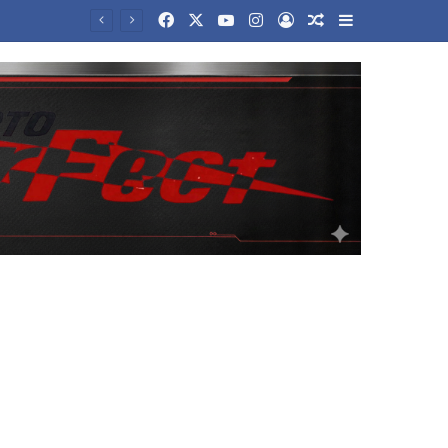
Facebook
X
YouTube
Instagram
Log In
Random Article
Sidebar
Το δίλημμα του Τραμπ για το Ιράν: Παραχωρήσεις για να ανοίξει το Ορμούζ ή συνέχιση του πολέμου