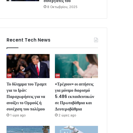
συνεργάτες του
8 Οκτωβρίου, 2025
Recent Tech News
Το δίλημμα του Τραμπ
«Τρέχουν» οι αιτήσεις
για το Ιράν:
για μόνιμο διορισμό
Παραχωρήσεις για να
5.486 εκπαιδευτικών
ανοίξει το Ορμούζ ή
σε Πρωτοβάθμια και
συνέχιση του πολέμου
Δευτεροβάθμια
1 ώρα ago
2 ώρες ago