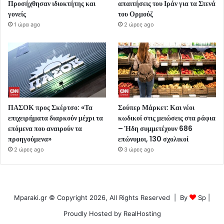
Προσήχθησαν ιδιοκτήτης και
απαιτήσεις του Ιράν για τα Στενά
γονείς
του Ορμούζ
1 ώρα ago
2 ώρες ago
ΠΑΣΟΚ προς Σκέρτσο: «Τα
Σούπερ Μάρκετ: Και νέοι
επιχειρήματα διαρκούν μέχρι τα
κωδικοί στις μειώσεις στα ράφια
επόμενα που αναιρούν τα
– Ήδη συμμετέχουν 686
προηγούμενα»
επώνυμοι, 130 σχολικοί
2 ώρες ago
3 ώρες ago
Mparaki.gr © Copyright 2026, All Rights Reserved | By
Sp
|
Proudly Hosted by
RealHosting