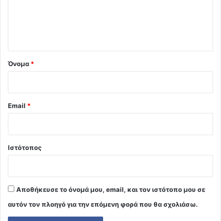
λ
ι
ο
*
Όνομα
*
Email
*
Ιστότοπος
Αποθήκευσε το όνομά μου, email, και τον ιστότοπο μου σε
αυτόν τον πλοηγό για την επόμενη φορά που θα σχολιάσω.