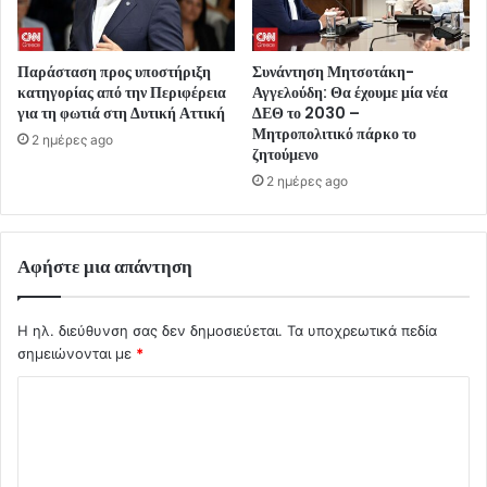
Παράσταση προς υποστήριξη
Συνάντηση Μητσοτάκη-
κατηγορίας από την Περιφέρεια
Αγγελούδη: Θα έχουμε μία νέα
για τη φωτιά στη Δυτική Αττική
ΔΕΘ το 2030 –
Μητροπολιτικό πάρκο το
2 ημέρες ago
ζητούμενο
2 ημέρες ago
Αφήστε μια απάντηση
Η ηλ. διεύθυνση σας δεν δημοσιεύεται.
Τα υποχρεωτικά πεδία
σημειώνονται με
*
Σ
χ
ό