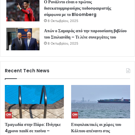
Ο Ρονάλντο είναι ο πρώτος
δισεκατομμυριούχος ποδοσφαιριστής
σύμφωνα με το Bloomberg
8 Οκτωβρίου, 2025
Απών ο Σαμαράς από την παρουσίαση βιβλίου
του Στυλιανίδη – Τι λένε συνεργάτες του
8 Οκτωβρίου, 2025
Recent Tech News
Τραγωδία στην Πάρο: Πνίγηκε
Επιφυλακτικές οι χώρες του
4χρονο παιδί σε πισίνα –
Κόλπου απέναντι στις