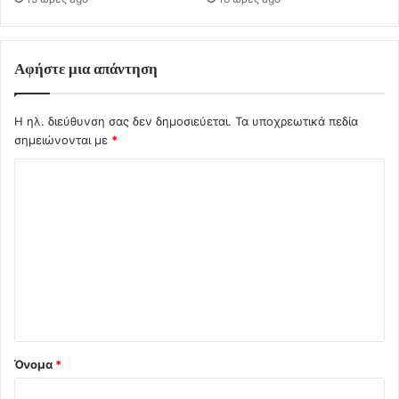
Αφήστε μια απάντηση
Η ηλ. διεύθυνση σας δεν δημοσιεύεται.
Τα υποχρεωτικά πεδία
σημειώνονται με
*
Σ
χ
ό
λ
ι
ο
*
Όνομα
*