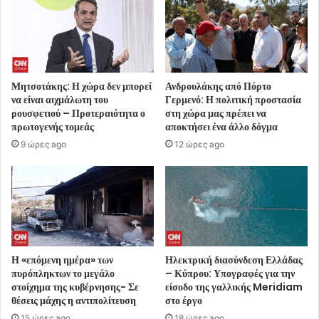
Μητσοτάκης: Η χώρα δεν μπορεί
Ανδρουλάκης από Πόρτο
να είναι αιχμάλωτη του
Γερμενό: Η πολιτική προστασία
ρουσφετιού – Προτεραιότητα ο
στη χώρα μας πρέπει να
πρωτογενής τομεάς
αποκτήσει ένα άλλο δόγμα
9 ώρες ago
12 ώρες ago
Η «επόμενη ημέρα» των
Ηλεκτρική διασύνδεση Ελλάδας
πυρόπληκτων το μεγάλο
– Κύπρου: Υπογραφές για την
στοίχημα της κυβέρνησης- Σε
είσοδο της γαλλικής Meridiam
θέσεις μάχης η αντιπολίτευση
στο έργο
15 ώρες ago
18 ώρες ago