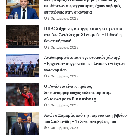
υποθέσεων αφερεγγυότητας έχουν σοβαρές
επιπτώσεις στην οικονομία
8 Οκτωβρίου, 2025
ΗΠΑ: 29χρονος κατηγορείται για τη φωτιά
στο Λος Άντζελες με 31 νεκρούς – Πιθανή η
θανατική ποινή
8 Οκτωβρίου, 2025
Αναδιαμορφώνεται ο υγειονομικός χάρτης:
«Έρχονται» συγχωνεύσεις κλινικών εντός των
νοσοκομείων
9 Οκτωβρίου, 2025
Ο Ρονάλντο είναι ο πρώτος
δισεκατομμυριούχος ποδοσφαιριστής
σύμφωνα με το Bloomberg
8 Οκτωβρίου, 2025
Απών ο Σαμαράς από την παρουσίαση βιβλίου
του Στυλιανίδη – Τι λένε συνεργάτες του
8 Οκτωβρίου, 2025