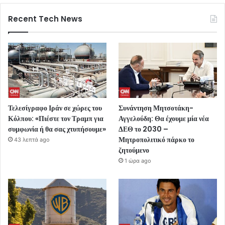
Recent Tech News
Τελεσίγραφο Ιράν σε χώρες του
Συνάντηση Μητσοτάκη-
Κόλπου: «Πιέστε τον Τραμπ για
Αγγελούδη: Θα έχουμε μία νέα
συμφωνία ή θα σας χτυπήσουμε»
ΔΕΘ το 2030 –
Μητροπολιτικό πάρκο το
43 λεπτά ago
ζητούμενο
1 ώρα ago