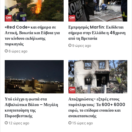
«Red Code» και σήμερα σε
Εμπρησμός Marfin: Εκδίδεται
Αττική, Βοιωτία και Εύβοια για
σήμερα στην Ελλάδα η 46χρονη
τον κίνδυνο εκδήλωσης
από τη Βρετανία
πυρκαγιάς
9 ώρες ago
6 ώρες ago
Υπό ελέγχο η φωτιά στα
Αποζημιώσεις- εξπρές στους
Αϊβαλιώτικα Βόλου – Μεγάλη
πυρόπληκτους: Τα 600+ 6000
κινητοποίηση της
ευρώ, το επίδομα ενοικίου και
Πυροσβεστικής
ανακατασκευής
12 ώρες ago
15 ώρες ago