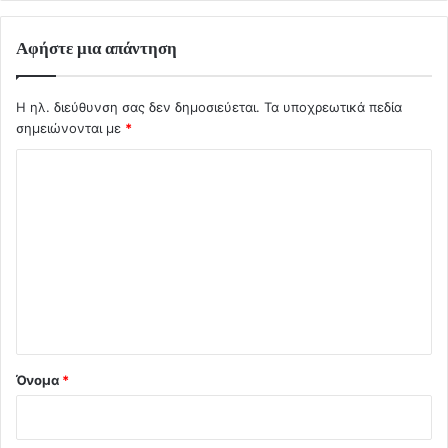
Αφήστε μια απάντηση
Η ηλ. διεύθυνση σας δεν δημοσιεύεται.
Τα υποχρεωτικά πεδία
σημειώνονται με
*
Σ
χ
ό
λ
ι
ο
*
Όνομα
*