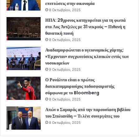
επιπτώσεις στην οικονομία
8 Οκτωβρίου, 2025
ΗΠΑ: 29χρονος κατηγορείται για τη φωτιά
στο Λος Άντζελες με 31 νεκρούς – Πιθανή η
θανατική ποινή
8 Οκτωβρίου, 2025
Αναδιαμορφώνεται ο υγειονομικός χάρτης:
«Έρχονται» συγχωνεύσεις κλινικών εντός των
νοσοκομείων
9 Οκτωβρίου, 2025
Ο Ρονάλντο είναι ο πρώτος
δισεκατομμυριούχος ποδοσφαιριστής
σύμφωνα με το Bloomberg
8 Οκτωβρίου, 2025
Απών ο Σαμαράς από την παρουσίαση βιβλίου
του Στυλιανίδη – Τι λένε συνεργάτες του
8 Οκτωβρίου, 2025