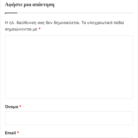
Αφήστε μια απάντηση
Η ηλ. διεύθυνση σας δεν δημοσιεύεται.
Τα υποχρεωτικά πεδία
σημειώνονται με
*
Σ
χ
ό
λ
ι
ο
*
Όνομα
*
Email
*