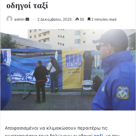
οδηγοί ταξί
Send
admin
2 Δεκεμβρίου, 2025
55
2 minutes read
an
email
Αποφασισμένοι να κλιμακώσουν περαιτέρω τις
κινητοποιήσεις τους δηλώνουν οι οδηγοί
ταξί
, με την