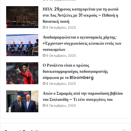
ΗΠΑ: 29χρονος κατηγορείται για τη φωτιά
στο Λος Άντζελες με 31 νεκρούς – Πιθανή η
θανατική ποινή
8 Οκτωβρίου, 2025
Αναδιαμορφώνεται ο υγειονομικός χάρτης:
«Έρχονται» συγχωνεύσεις κλινικών εντός των
νοσοκομείων
9 Οκτωβρίου, 2025
Ο Ρονάλντο είναι ο πρώτος
δισεκατομμυριούχος ποδοσφαιριστής
σύμφωνα με το Bloomberg
8 Οκτωβρίου, 2025
Απών ο Σαμαράς από την παρουσίαση βιβλίου
του Στυλιανίδη – Τι λένε συνεργάτες του
8 Οκτωβρίου, 2025