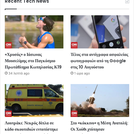
Recent Tech News
«Χρυσός» ο Ιάσωνας
Τέλος στα αντίγραφα ασφαλείας
Μουσελίμης στο Παγκόσμιο
φωτογραφιών από τη Google
Πρωτάθλημα Κωπηλασίας Κ19
στις 10 Αυγούστου
34 λεπτά ago
1 ώρα ago
Λουτράκι: Νεκρός δίπλα σε
Στο «κόκκινο» η Μέση Ανατολή:
κάδο σκουπιδιών εντοπίστηκε
Οι Χούθι χτύπησαν