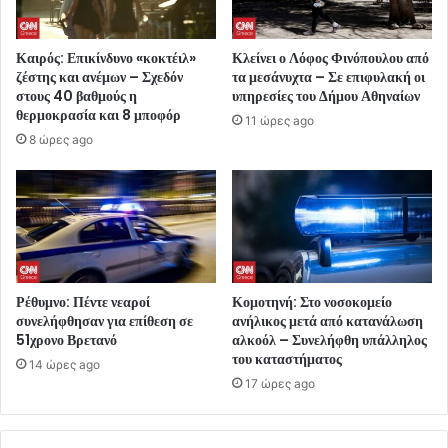
Καιρός: Επικίνδυνο «κοκτέιλ»
Κλείνει ο Λόφος Φινόπουλου από
ζέστης και ανέμων – Σχεδόν
τα μεσάνυχτα – Σε επιφυλακή οι
στους 40 βαθμούς η
υπηρεσίες του Δήμου Αθηναίων
θερμοκρασία και 8 μποφόρ
11 ώρες ago
8 ώρες ago
Ρέθυμνο: Πέντε νεαροί
Κομοτηνή: Στο νοσοκομείο
συνελήφθησαν για επίθεση σε
ανήλικος μετά από κατανάλωση
51χρονο Βρετανό
αλκοόλ – Συνελήφθη υπάλληλος
του καταστήματος
14 ώρες ago
17 ώρες ago