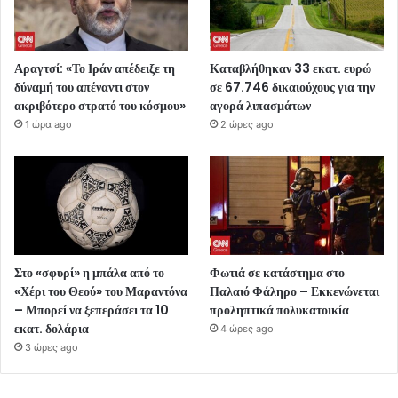
Αραγτσί: «Το Ιράν απέδειξε τη
Καταβλήθηκαν 33 εκατ. ευρώ
δύναμή του απέναντι στον
σε 67.746 δικαιούχους για την
ακριβότερο στρατό του κόσμου»
αγορά λιπασμάτων
1 ώρα ago
2 ώρες ago
Στο «σφυρί» η μπάλα από το
Φωτιά σε κατάστημα στο
«Χέρι του Θεού» του Μαραντόνα
Παλαιό Φάληρο – Εκκενώνεται
– Μπορεί να ξεπεράσει τα 10
προληπτικά πολυκατοικία
εκατ. δολάρια
4 ώρες ago
3 ώρες ago