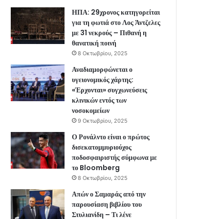
ΗΠΑ: 29χρονος κατηγορείται
για τη φωτιά στο Λος Άντζελες
με 31 νεκρούς – Πιθανή η
θανατική ποινή
8 Οκτωβρίου, 2025
Αναδιαμορφώνεται ο
υγειονομικός χάρτης:
«Έρχονται» συγχωνεύσεις
κλινικών εντός των
νοσοκομείων
9 Οκτωβρίου, 2025
Ο Ρονάλντο είναι ο πρώτος
δισεκατομμυριούχος
ποδοσφαιριστής σύμφωνα με
το Bloomberg
8 Οκτωβρίου, 2025
Απών ο Σαμαράς από την
παρουσίαση βιβλίου του
Στυλιανίδη – Τι λένε