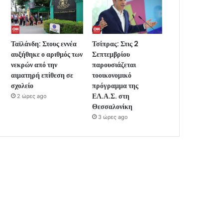
Ταϊλάνδη: Στους εννέα
Τσίπρας: Στις 2
αυξήθηκε ο αριθμός των
Σεπτεμβρίου
νεκρών από την
παρουσιάζεται
αιματηρή επίθεση σε
τοοικονομικό
σχολείο
πρόγραμμα της
ΕΛ.Α.Σ. στη
2 ώρες ago
Θεσσαλονίκη
3 ώρες ago