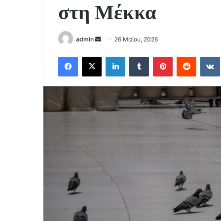
στη Μέκκα
Send
admin
26 Μαΐου, 2026
an
Facebook
X
LinkedIn
Tumblr
Pinterest
Reddit
email