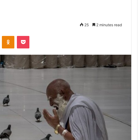
25
2 minutes read
VKontakte
Odnoklassniki
Pocket