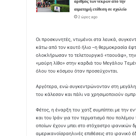
αριθμός των νεκρών από την
αιματηρή επίθεση σε σχολείο
2 ώρες ago
Οι προσκυνητές, ντυμένοι στα λευκά, συγκεν
κάτω από τον καυτό ήλιο –η θερμοκρασία έφτ
ολοκλήρωσαν το τελετουργικό «ταουάφ», τη
«μαύρη λίθο» στην καρδιά του Μεγάλου Τεμέν
όλου του κόσμου όταν προσεύχονται.
Αργότερα, ενώ συγκεντρώνονταν στη μεγάλη 
του κάλεσαν και πάλι να χρησιμοποιούν ομπρέ
Φέτος, η έναρξη του χατζ συμπίπτει με την 
και του Ιράν για τον τερματισμό που πολέμου
οποίων έχουν μπει στο στόχαστρο ιρανικών δρ
αμερικανοϊσραηλινές επιθέσεις στο ιρανικό έ