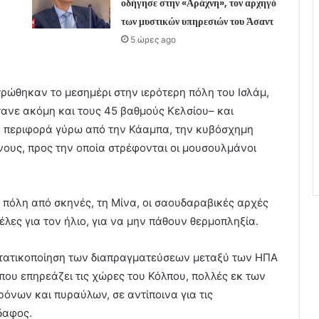
οδήγησε στην «Αράχνη», τον αρχηγό
των μυστικών υπηρεσιών του Άσαντ
5 ώρες ago
τρώθηκαν το μεσημέρι στην ιερότερη πόλη του Ισλάμ,
ανε ακόμη και τους 45 βαθμούς Κελσίου– και
ν περιφορά γύρω από την Κάαμπα, την κυβόσχημη
ους, προς την οποία στρέφονται οι μουσουλμάνοι
πόλη από σκηνές, τη Μίνα, οι σαουδαραβικές αρχές
λες για τον ήλιο, για να μην πάθουν θερμοπληξία.
εντατικοποίηση των διαπραγματεύσεων μεταξύ των ΗΠΑ
 που επηρεάζει τις χώρες του Κόλπου, πολλές εκ των
όνων και πυραύλων, σε αντίποινα για τις
δαφος.