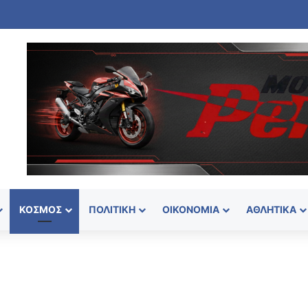
νθος για τον Λιονέλ Μέσι – Πέθανε ο πατέρας του, Χόρχε
ΚΌΣΜΟΣ
ΠΟΛΙΤΙΚΉ
ΟΙΚΟΝΟΜΊΑ
ΑΘΛΗΤΙΚΆ