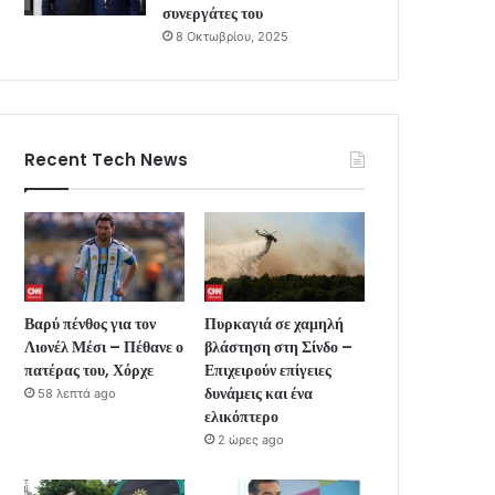
συνεργάτες του
8 Οκτωβρίου, 2025
Recent Tech News
Βαρύ πένθος για τον
Πυρκαγιά σε χαμηλή
Λιονέλ Μέσι – Πέθανε ο
βλάστηση στη Σίνδο –
πατέρας του, Χόρχε
Επιχειρούν επίγειες
δυνάμεις και ένα
58 λεπτά ago
ελικόπτερο
2 ώρες ago