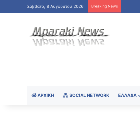
Σάββατο, 8 Αυγούστου 2026
Breaking News
Βαρύ πέ
ΑΡΧΙΚΉ
SOCIAL NETWORK
ΕΛΛΆΔΑ