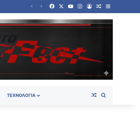
Facebook
X
YouTube
Instagram
Log In
Random Article
Sidebar
Random Article
Search for
ΤΕΧΝΟΛΟΓΊΑ