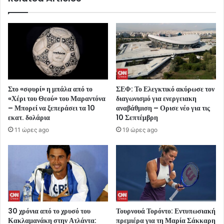
Στο «σφυρί» η μπάλα από το
ΣΕΦ: Το Ελεγκτικό ακύρωσε τον
«Χέρι του Θεού» του Μαραντόνα
διαγωνισμό για ενεργειακη
– Μπορεί να ξεπεράσει τα 10
αναβάθμιση – Ορισε νέο για τις
εκατ. δολάρια
10 Σεπτέμβρη
11 ώρες ago
19 ώρες ago
30 χρόνια από το χρυσό του
Τουρνουά Τορόντο: Εντυπωσιακή
Κακλαμανάκη στην Ατλάντα:
πρεμιέρα για τη Μαρία Σάκκαρη