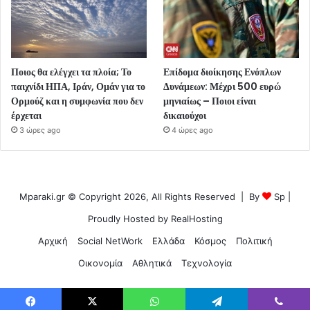
Ποιος θα ελέγχει τα πλοία; Το
Επίδομα διοίκησης Ενόπλων
παιχνίδι ΗΠΑ, Ιράν, Ομάν για το
Δυνάμεων: Μέχρι 500 ευρώ
Ορμούζ και η συμφωνία που δεν
μηνιαίως – Ποιοι είναι
έρχεται
δικαιούχοι
3 ώρες ago
4 ώρες ago
Mparaki.gr © Copyright 2026, All Rights Reserved | By
Sp
|
Proudly Hosted by
RealHosting
Αρχική
Social NetWork
Ελλάδα
Κόσμος
Πολιτική
Οικονομία
Αθλητικά
Τεχνολογία