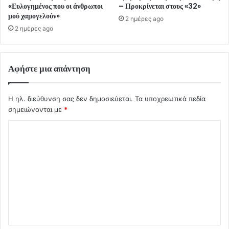
«Ευλογημένος που οι άνθρωποι
– Προκρίνεται στους «32»
μού χαμογελούν»
2 ημέρες ago
2 ημέρες ago
Αφήστε μια απάντηση
Η ηλ. διεύθυνση σας δεν δημοσιεύεται.
Τα υποχρεωτικά πεδία
σημειώνονται με
*
Σ
χ
ό
λ
ι
ο
*