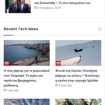
του Στυλιανίδη – Τι λένε συνεργάτες του
8 Οκτωβρίου, 2025
Recent Tech News
Ο νέος χάρτης για το χωροταξικό
Φωτιά στη Σητεία: Ολονύχτια
στον Τουρισμό: Τι ισχύει για
μάχη με τις φλόγες – Καλύτερη
νησιά και βραχυχρόνιες
η εικόνα στην περιοχή Αχλάδια
μισθώσεις
3 ώρες ago
1 ώρα ago