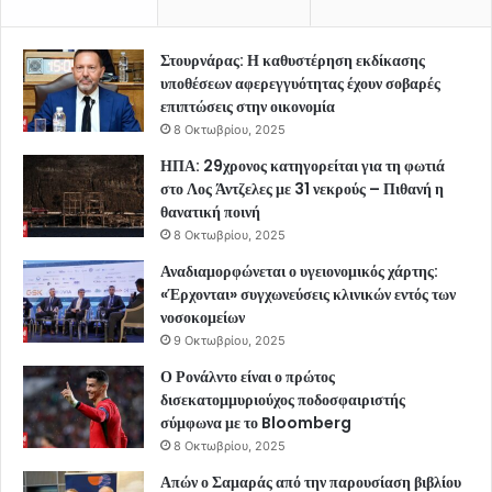
Στουρνάρας: Η καθυστέρηση εκδίκασης
υποθέσεων αφερεγγυότητας έχουν σοβαρές
επιπτώσεις στην οικονομία
8 Οκτωβρίου, 2025
ΗΠΑ: 29χρονος κατηγορείται για τη φωτιά
στο Λος Άντζελες με 31 νεκρούς – Πιθανή η
θανατική ποινή
8 Οκτωβρίου, 2025
Αναδιαμορφώνεται ο υγειονομικός χάρτης:
«Έρχονται» συγχωνεύσεις κλινικών εντός των
νοσοκομείων
9 Οκτωβρίου, 2025
Ο Ρονάλντο είναι ο πρώτος
δισεκατομμυριούχος ποδοσφαιριστής
σύμφωνα με το Bloomberg
8 Οκτωβρίου, 2025
Απών ο Σαμαράς από την παρουσίαση βιβλίου