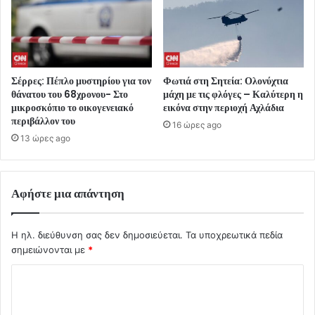
Σέρρες: Πέπλο μυστηρίου για τον
Φωτιά στη Σητεία: Ολονύχτια
θάνατου του 68χρονου- Στο
μάχη με τις φλόγες – Καλύτερη η
μικροσκόπιο το οικογενειακό
εικόνα στην περιοχή Αχλάδια
περιβάλλον του
16 ώρες ago
13 ώρες ago
Αφήστε μια απάντηση
Η ηλ. διεύθυνση σας δεν δημοσιεύεται.
Τα υποχρεωτικά πεδία
σημειώνονται με
*
Σ
χ