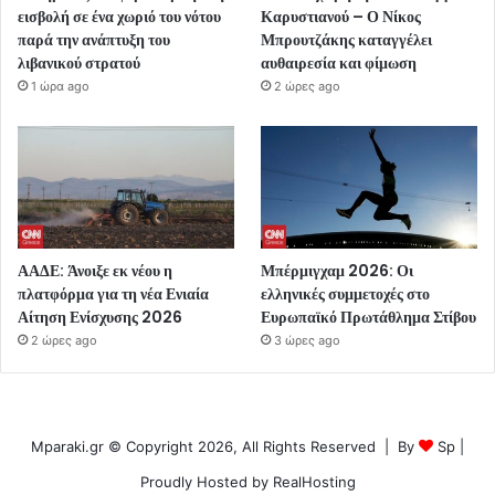
εισβολή σε ένα χωριό του νότου
Καρυστιανού – Ο Νίκος
παρά την ανάπτυξη του
Μπρουτζάκης καταγγέλει
λιβανικού στρατού
αυθαιρεσία και φίμωση
1 ώρα ago
2 ώρες ago
ΑΑΔΕ: Άνοιξε εκ νέου η
Μπέρμιγχαμ 2026: Οι
πλατφόρμα για τη νέα Ενιαία
ελληνικές συμμετοχές στο
Αίτηση Ενίσχυσης 2026
Ευρωπαϊκό Πρωτάθλημα Στίβου
2 ώρες ago
3 ώρες ago
Mparaki.gr © Copyright 2026, All Rights Reserved | By
Sp
|
Proudly Hosted by
RealHosting