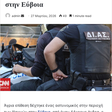
στην Εύβοια
Send
admin
27 Μαρτίου, 2026
49
1 minute read
an
email
Άγρια επίθεση δέχτηκε ένας αστυνομικός στην περιοχή
των Ψαχνών στην
Εύβοια
, από έναν 44χρονο άνδρα, ο