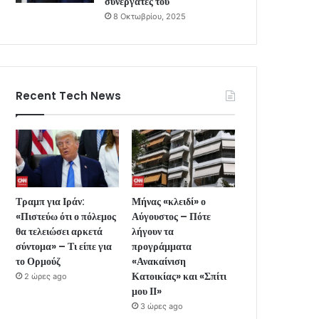
συνεργάτες του
8 Οκτωβρίου, 2025
Recent Tech News
Τραμπ για Ιράν:
Μήνας «κλειδί» ο
«Πιστεύω ότι ο πόλεμος
Αύγουστος – Πότε
θα τελειώσει αρκετά
λήγουν τα
σύντομα» – Τι είπε για
προγράμματα
το Ορμούζ
«Ανακαίνιση
Κατοικίας» και «Σπίτι
2 ώρες ago
μου ΙΙ»
3 ώρες ago