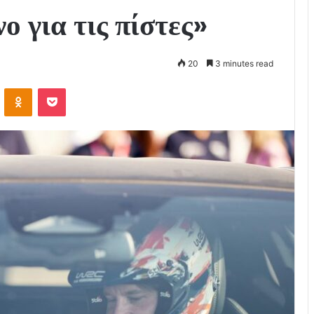
νο για τις πίστες»
20
3 minutes read
VKontakte
Odnoklassniki
Pocket