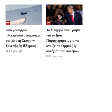
Από γεννήτρια
Το δίλημμα του Τραμπ
ηλεκτρικού ρεύματος η
για το Ιράν:
φωτιά στη Σκύρο –
Παραχωρήσεις για να
Συνελήφθη 63χρονη
ανοίξει το Ορμούζ ή
συνέχιση του πολέμου
4 ώρες ago
5 ώρες ago