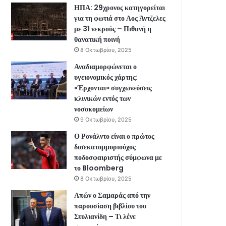
ΗΠΑ: 29χρονος κατηγορείται
για τη φωτιά στο Λος Άντζελες
με 31 νεκρούς – Πιθανή η
θανατική ποινή
8 Οκτωβρίου, 2025
Αναδιαμορφώνεται ο
υγειονομικός χάρτης:
«Έρχονται» συγχωνεύσεις
κλινικών εντός των
νοσοκομείων
9 Οκτωβρίου, 2025
Ο Ρονάλντο είναι ο πρώτος
δισεκατομμυριούχος
ποδοσφαιριστής σύμφωνα με
το Bloomberg
8 Οκτωβρίου, 2025
Απών ο Σαμαράς από την
παρουσίαση βιβλίου του
Στυλιανίδη – Τι λένε