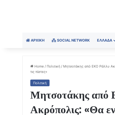
ΑΡΧΙΚΉ
SOCIAL NETWORK
ΕΛΛΆΔΑ
Home
/
Πολιτική
/
Μητσοτάκης από ΕΚΟ Ράλλυ Ακρό
τις πίστες»
Πολιτική
Μητσοτάκης από 
Ακρόπολις: «Θα ε