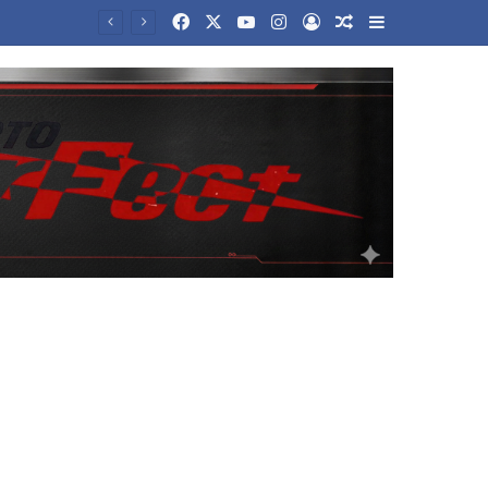
Facebook
X
YouTube
Instagram
Log In
Random Article
Sidebar
Τραμπ για Ιράν: «Πιστεύω ότι ο πόλεμος θα τελειώσει αρκετά σύντομα» – Τι είπε για το Ορμούζ