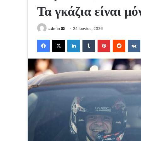
Τα γκάζια είναι μό
Send
admin
24 Ιουνίου, 2026
an
Facebook
X
LinkedIn
Tumblr
Pinterest
Reddit
email