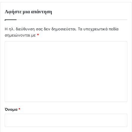
Αφήστε μια απάντηση
Η ηλ. διεύθυνση σας δεν δημοσιεύεται.
Τα υποχρεωτικά πεδία
σημειώνονται με
*
Σ
χ
ό
λ
ι
ο
*
Όνομα
*