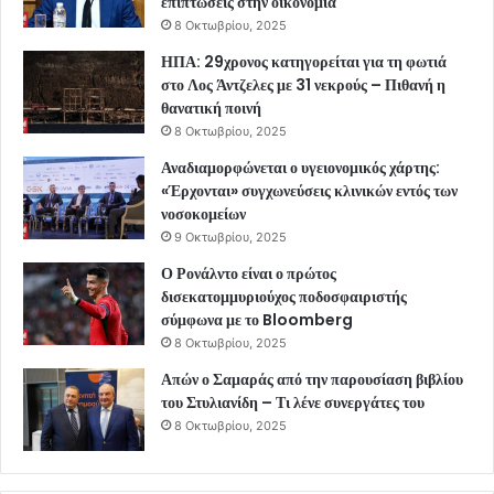
επιπτώσεις στην οικονομία
8 Οκτωβρίου, 2025
ΗΠΑ: 29χρονος κατηγορείται για τη φωτιά
στο Λος Άντζελες με 31 νεκρούς – Πιθανή η
θανατική ποινή
8 Οκτωβρίου, 2025
Αναδιαμορφώνεται ο υγειονομικός χάρτης:
«Έρχονται» συγχωνεύσεις κλινικών εντός των
νοσοκομείων
9 Οκτωβρίου, 2025
Ο Ρονάλντο είναι ο πρώτος
δισεκατομμυριούχος ποδοσφαιριστής
σύμφωνα με το Bloomberg
8 Οκτωβρίου, 2025
Απών ο Σαμαράς από την παρουσίαση βιβλίου
του Στυλιανίδη – Τι λένε συνεργάτες του
8 Οκτωβρίου, 2025