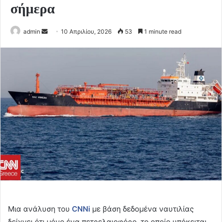
σήμερα
Send
admin
10 Απριλίου, 2026
53
1 minute read
an
email
Μια ανάλυση του
CNNi
με βάση δεδομένα ναυτιλίας
δείχνει ότι μόνο ένα πετρελαιοφόρο, το οποίο υπόκειται