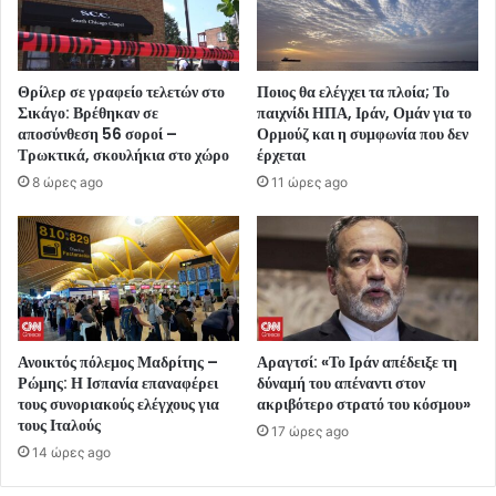
Θρίλερ σε γραφείο τελετών στο
Ποιος θα ελέγχει τα πλοία; Το
Σικάγο: Βρέθηκαν σε
παιχνίδι ΗΠΑ, Ιράν, Ομάν για το
αποσύνθεση 56 σοροί –
Ορμούζ και η συμφωνία που δεν
Τρωκτικά, σκουλήκια στο χώρο
έρχεται
8 ώρες ago
11 ώρες ago
Ανοικτός πόλεμος Μαδρίτης –
Αραγτσί: «Το Ιράν απέδειξε τη
Ρώμης: Η Ισπανία επαναφέρει
δύναμή του απέναντι στον
τους συνοριακούς ελέγχους για
ακριβότερο στρατό του κόσμου»
τους Ιταλούς
17 ώρες ago
14 ώρες ago