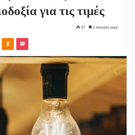
δοξία για τις τιμές
37
3 minutes read
VKontakte
Odnoklassniki
Pocket