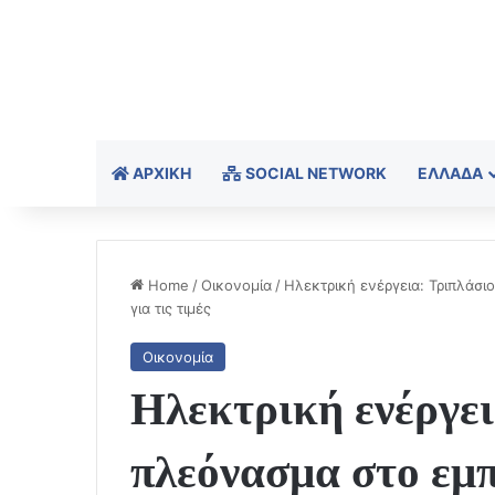
ΑΡΧΙΚΉ
SOCIAL NETWORK
ΕΛΛΆΔΑ
Home
/
Οικονομία
/
Ηλεκτρική ενέργεια: Τριπλάσι
για τις τιμές
Οικονομία
Ηλεκτρική ενέργει
πλεόνασμα στο εμπ