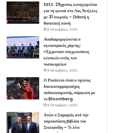
ΗΠΑ: 29χρονος κατηγορείται
για τη φωτιά στο Λος Άντζελες
με 31 νεκρούς – Πιθανή η
θανατική ποινή
8 Οκτωβρίου, 2025
Αναδιαμορφώνεται ο
υγειονομικός χάρτης:
«Έρχονται» συγχωνεύσεις
κλινικών εντός των
νοσοκομείων
9 Οκτωβρίου, 2025
Ο Ρονάλντο είναι ο πρώτος
δισεκατομμυριούχος
ποδοσφαιριστής σύμφωνα με
το Bloomberg
8 Οκτωβρίου, 2025
Απών ο Σαμαράς από την
παρουσίαση βιβλίου του
Στυλιανίδη – Τι λένε