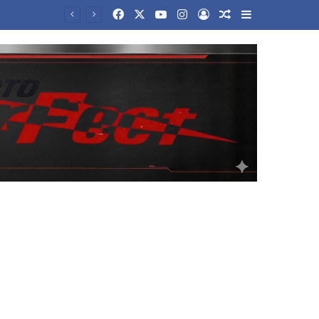
Facebook
X
YouTube
Instagram
Log In
Random Article
Sidebar
Ανοικτός πόλεμος Μαδρίτης – Ρώμης: Η Ισπανία επαναφέρει τους συνοριακούς ελέγχους για τους Ιταλούς