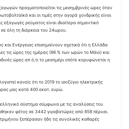
ξαγωγών πραγματοποιείται τις μεσημβρινές ώρες όταν
τοβολταϊκά και οι τιμές στην αγορά χονδρικής είναι
ις εξαγωγές ρεύματος είναι ιδιαίτερα σημαντικό
 σε όλη τη διάρκεια του 24ωρου.
ς και Ενέργειας επισημαίνουν σχετικά ότι η Ελλάδα
ες τις ώρες της ημέρας (96 % των ωρών το Μάιο) και
αδινές ώρες απ ό,τι το μεσημέρι οπότε κορυφώνεται η
γιστεί κανείς ότι το 2019 το ισοζύγιο ηλεκτρικής
ώρας μας κατά 400 εκατ. ευρώ.
 ελληνικό σύστημα σύμφωνα με τις αναλύσεις του
θηκαν φέτος σε 3442 γιγαβατώρες από 858 πέρυσι.
υ τριμήνου ξεπέρασαν ήδη τις συνολικές καθαρές