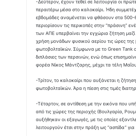
-Δεύτερον, έχουν τεθεί σε λειτουργία οι πρώ
περαιτέρω μέσα στο καλοκαίρι. Ήδη συμμετέχ
εβδομάδες αναμένεται να φθάσουν στα 500-6
περιορίσουν τις περικοπές στην “πράσινη” ε
των ΑΠΕ υπερβαίνει την εγχώρια ζήτηση μαζί 
χρήση μονάδων φυσικού αερίου τις ώρες της 
φωτοβολταϊκών. Σύμφωνα με το Green Tank οι
διπλάσιες των περσινών, ενώ όπως επισημαίν
φορέα Νίκος Μάντζαρης, μέχρι τα τέλη Μαΐου
-Τρίτον, το καλοκαίρι που αυξάνεται η ζήτη
φωτοβολταϊκών. Άρα η πίεση στις τιμές διατηρ
-Τέταρτον, σε αντίθεση με την εικόνα που υπ
από τις χώρες της περιοχής (Βουλγαρία, Ρουμα
αυξήθηκαν οι εξαγωγές, με τις οποίες εξαντλ
λειτουργούν έτσι στην πράξη ως “ασπίδα” γι