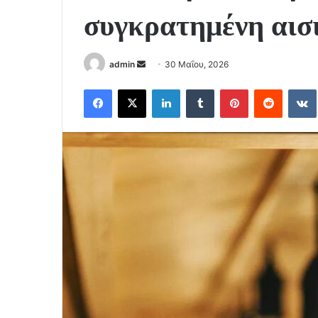
συγκρατημένη αισιο
Send
admin
30 Μαΐου, 2026
an
Facebook
X
LinkedIn
Tumblr
Pinterest
Reddit
email