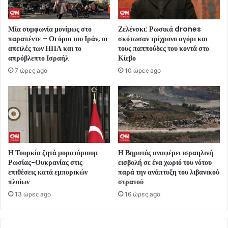
Μία συμφωνία μονίμως στο
Ζελένσκι: Ρωσικά drones
παραπέντε – Οι όροι του Ιράν, οι
σκότωσαν τρίχρονο αγόρι και
απειλές των ΗΠΑ και το
τους παππούδες του κοντά στο
απρόβλεπτο Ισραήλ
Κίεβο
7 ώρες ago
10 ώρες ago
Η Τουρκία ζητά μορατόριουμ
Η Βηρυτός αναφέρει ισραηλινή
Ρωσίας-Ουκρανίας στις
εισβολή σε ένα χωριό του νότου
επιθέσεις κατά εμπορικών
παρά την ανάπτυξη του λιβανικού
πλοίων
στρατού
13 ώρες ago
16 ώρες ago