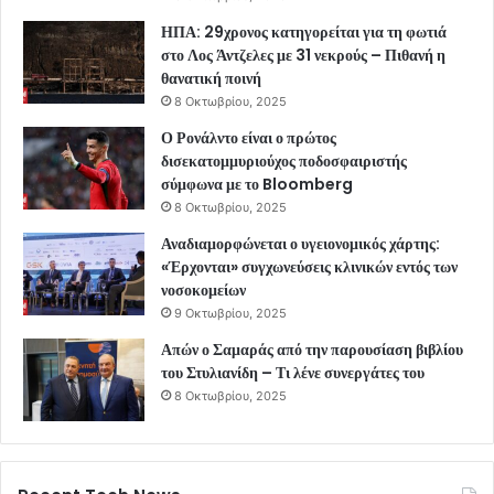
ΗΠΑ: 29χρονος κατηγορείται για τη φωτιά
στο Λος Άντζελες με 31 νεκρούς – Πιθανή η
θανατική ποινή
8 Οκτωβρίου, 2025
Ο Ρονάλντο είναι ο πρώτος
δισεκατομμυριούχος ποδοσφαιριστής
σύμφωνα με το Bloomberg
8 Οκτωβρίου, 2025
Αναδιαμορφώνεται ο υγειονομικός χάρτης:
«Έρχονται» συγχωνεύσεις κλινικών εντός των
νοσοκομείων
9 Οκτωβρίου, 2025
Απών ο Σαμαράς από την παρουσίαση βιβλίου
του Στυλιανίδη – Τι λένε συνεργάτες του
8 Οκτωβρίου, 2025