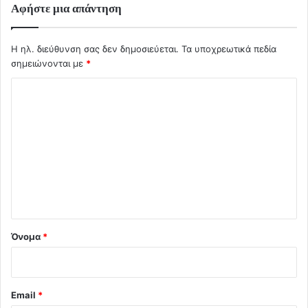
Αφήστε μια απάντηση
Η ηλ. διεύθυνση σας δεν δημοσιεύεται.
Τα υποχρεωτικά πεδία
σημειώνονται με
*
Σ
χ
ό
λ
ι
ο
*
Όνομα
*
Email
*