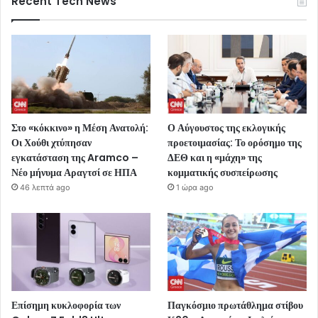
Recent Tech News
Στο «κόκκινο» η Μέση Ανατολή:
Ο Αύγουστος της εκλογικής
Οι Χούθι χτύπησαν
προετοιμασίας: Το ορόσημο της
εγκατάσταση της Aramco –
ΔΕΘ και η «μάχη» της
Νέο μήνυμα Αραγτσί σε ΗΠΑ
κομματικής συσπείρωσης
46 λεπτά ago
1 ώρα ago
Επίσημη κυκλοφορία των
Παγκόσμιο πρωτάθλημα στίβου