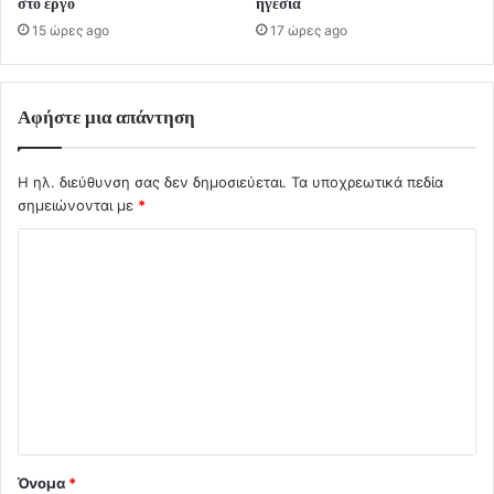
στο έργο
ηγεσία
15 ώρες ago
17 ώρες ago
Αφήστε μια απάντηση
Η ηλ. διεύθυνση σας δεν δημοσιεύεται.
Τα υποχρεωτικά πεδία
σημειώνονται με
*
Σ
χ
ό
λ
ι
ο
*
Όνομα
*