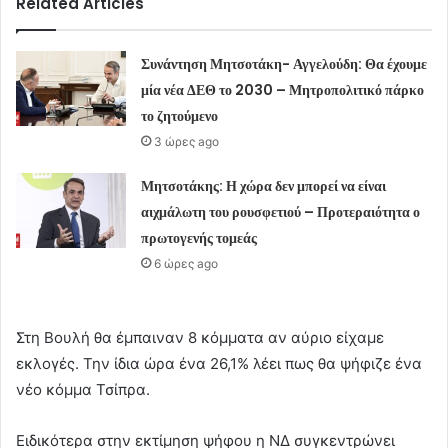
Related Articles
Συνάντηση Μητσοτάκη- Αγγελούδη: Θα έχουμε
μία νέα ΔΕΘ το 2030 – Μητροπολιτικό πάρκο
το ζητούμενο
3 ώρες ago
Μητσοτάκης: Η χώρα δεν μπορεί να είναι
αιχμάλωτη του ρουσφετιού – Προτεραιότητα ο
πρωτογενής τομεάς
6 ώρες ago
Στη Βουλή θα έμπαιναν 8 κόμματα αν αύριο είχαμε
εκλογές. Την ίδια ώρα ένα 26,1% λέει πως θα ψήφιζε ένα
νέο κόμμα Τσίπρα.
Ειδικότερα στην εκτίμηση ψήφου η ΝΔ συγκεντρώνει