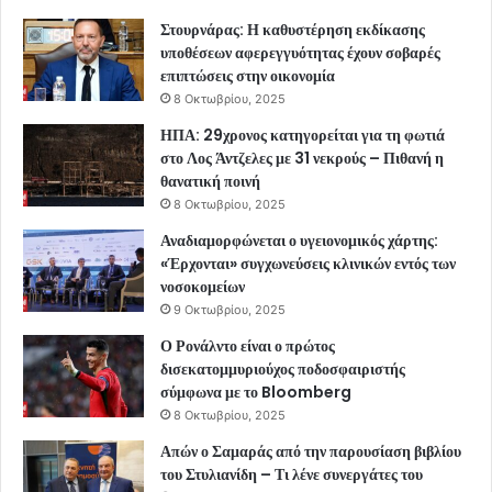
Στουρνάρας: Η καθυστέρηση εκδίκασης
υποθέσεων αφερεγγυότητας έχουν σοβαρές
επιπτώσεις στην οικονομία
8 Οκτωβρίου, 2025
ΗΠΑ: 29χρονος κατηγορείται για τη φωτιά
στο Λος Άντζελες με 31 νεκρούς – Πιθανή η
θανατική ποινή
8 Οκτωβρίου, 2025
Αναδιαμορφώνεται ο υγειονομικός χάρτης:
«Έρχονται» συγχωνεύσεις κλινικών εντός των
νοσοκομείων
9 Οκτωβρίου, 2025
Ο Ρονάλντο είναι ο πρώτος
δισεκατομμυριούχος ποδοσφαιριστής
σύμφωνα με το Bloomberg
8 Οκτωβρίου, 2025
Απών ο Σαμαράς από την παρουσίαση βιβλίου
του Στυλιανίδη – Τι λένε συνεργάτες του