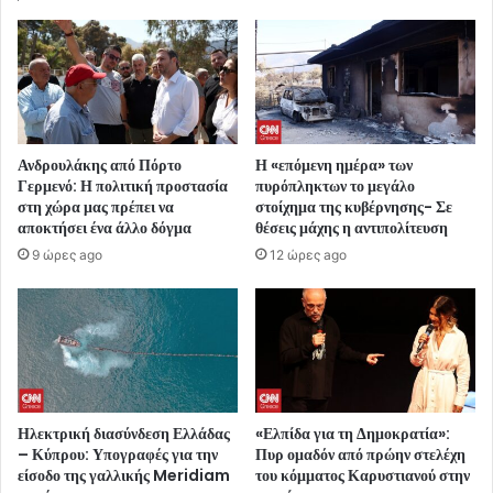
Ανδρουλάκης από Πόρτο
Η «επόμενη ημέρα» των
Γερμενό: Η πολιτική προστασία
πυρόπληκτων το μεγάλο
στη χώρα μας πρέπει να
στοίχημα της κυβέρνησης- Σε
αποκτήσει ένα άλλο δόγμα
θέσεις μάχης η αντιπολίτευση
9 ώρες ago
12 ώρες ago
Ηλεκτρική διασύνδεση Ελλάδας
«Ελπίδα για τη Δημοκρατία»:
– Κύπρου: Υπογραφές για την
Πυρ ομαδόν από πρώην στελέχη
είσοδο της γαλλικής Meridiam
του κόμματος Καρυστιανού στην