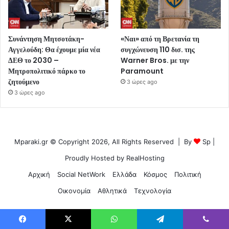
Συνάντηση Μητσοτάκη-
«Ναι» από τη Βρετανία τη
Αγγελούδη: Θα έχουμε μία νέα
συγχώνευση 110 δισ. της
ΔΕΘ το 2030 –
Warner Bros. με την
Μητροπολιτικό πάρκο το
Paramount
ζητούμενο
3 ώρες ago
3 ώρες ago
Mparaki.gr © Copyright 2026, All Rights Reserved | By
Sp
|
Proudly Hosted by
RealHosting
Αρχική
Social NetWork
Ελλάδα
Κόσμος
Πολιτική
Οικονομία
Αθλητικά
Τεχνολογία