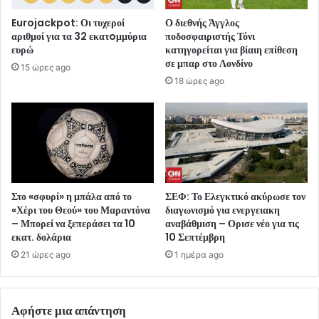
Eurojackpot: Οι τυχεροί
Ο διεθνής Άγγλος
αριθμοί για τα 32 εκατoμμύρια
ποδοσφαιριστής Τόνι
ευρώ
κατηγορείται για βίαιη επίθεση
σε μπαρ στο Λονδίνο
15 ώρες ago
18 ώρες ago
Στο «σφυρί» η μπάλα από το
ΣΕΦ: Το Ελεγκτικό ακύρωσε τον
«Χέρι του Θεού» του Μαραντόνα
διαγωνισμό για ενεργειακη
– Μπορεί να ξεπεράσει τα 10
αναβάθμιση – Ορισε νέο για τις
εκατ. δολάρια
10 Σεπτέμβρη
21 ώρες ago
1 ημέρα ago
Αφήστε μια απάντηση