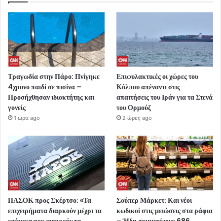
Τραγωδία στην Πάρο: Πνίγηκε
Επιφυλακτικές οι χώρες του
4χρονο παιδί σε πισίνα –
Κόλπου απέναντι στις
Προσήχθησαν ιδιοκτήτης και
απαιτήσεις του Ιράν για τα Στενά
γονείς
του Ορμούζ
1 ώρα ago
2 ώρες ago
ΠΑΣΟΚ προς Σκέρτσο: «Τα
Σούπερ Μάρκετ: Και νέοι
επιχειρήματα διαρκούν μέχρι τα
κωδικοί στις μειώσεις στα ράφια
επόμενα που αναιρούν τα
– Ήδη συμμετέχουν 686