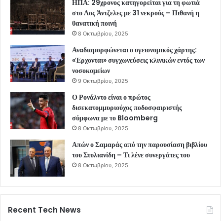
ΗΠΑ: 29χρονος κατηγορείται για τη φωτιά
στο Λος Άντζελες με 31 νεκρούς – Πιθανή η
θανατική ποινή
8 Οκτωβρίου, 2025
Αναδιαμορφώνεται ο υγειονομικός χάρτης:
«Έρχονται» συγχωνεύσεις κλινικών εντός των
νοσοκομείων
9 Οκτωβρίου, 2025
Ο Ρονάλντο είναι ο πρώτος
δισεκατομμυριούχος ποδοσφαιριστής
σύμφωνα με το Bloomberg
8 Οκτωβρίου, 2025
Απών ο Σαμαράς από την παρουσίαση βιβλίου
του Στυλιανίδη – Τι λένε συνεργάτες του
8 Οκτωβρίου, 2025
Recent Tech News