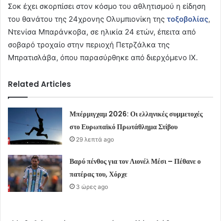
Σοκ έχει σκορπίσει στον κόσμο του αθλητισμού η είδηση
του θανάτου της 24χρονης Ολυμπιονίκη της
τοξοβολίας
,
Ντενίσα Μπαράνκοβα, σε ηλικία 24 ετών, έπειτα από
σοβαρό τροχαίο στην περιοχή Πετρζάλκα της
Μπρατισλάβα, όπου παρασύρθηκε από διερχόμενο ΙΧ.
Related Articles
Μπέρμιγχαμ 2026: Οι ελληνικές συμμετοχές
στο Ευρωπαϊκό Πρωτάθλημα Στίβου
29 λεπτά ago
Βαρύ πένθος για τον Λιονέλ Μέσι – Πέθανε ο
πατέρας του, Χόρχε
3 ώρες ago