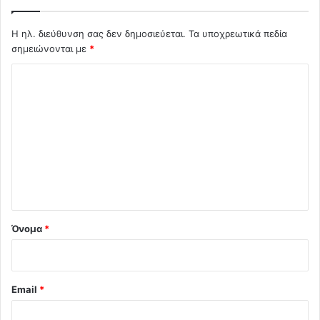
Η ηλ. διεύθυνση σας δεν δημοσιεύεται.
Τα υποχρεωτικά πεδία
σημειώνονται με
*
Σ
χ
ό
λ
ι
ο
*
Όνομα
*
Email
*