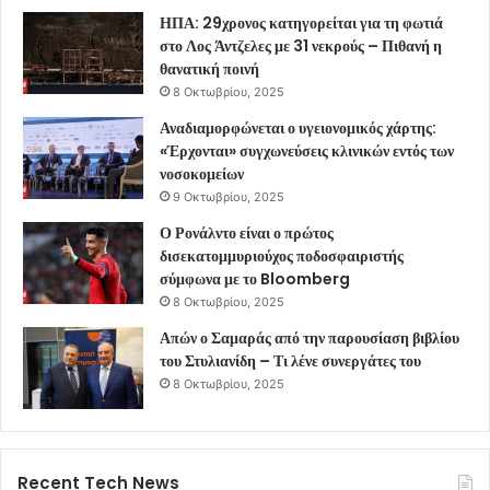
ΗΠΑ: 29χρονος κατηγορείται για τη φωτιά
στο Λος Άντζελες με 31 νεκρούς – Πιθανή η
θανατική ποινή
8 Οκτωβρίου, 2025
Αναδιαμορφώνεται ο υγειονομικός χάρτης:
«Έρχονται» συγχωνεύσεις κλινικών εντός των
νοσοκομείων
9 Οκτωβρίου, 2025
Ο Ρονάλντο είναι ο πρώτος
δισεκατομμυριούχος ποδοσφαιριστής
σύμφωνα με το Bloomberg
8 Οκτωβρίου, 2025
Απών ο Σαμαράς από την παρουσίαση βιβλίου
του Στυλιανίδη – Τι λένε συνεργάτες του
8 Οκτωβρίου, 2025
Recent Tech News