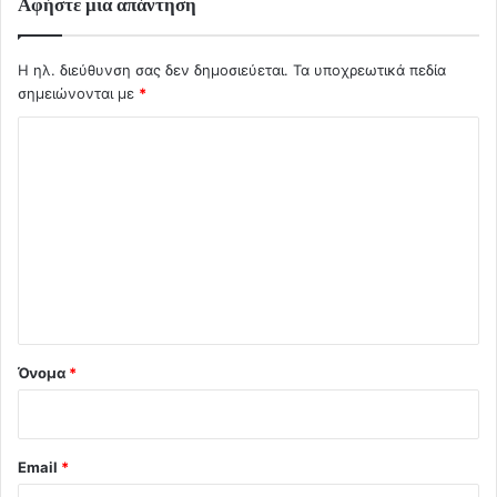
Αφήστε μια απάντηση
Η ηλ. διεύθυνση σας δεν δημοσιεύεται.
Τα υποχρεωτικά πεδία
σημειώνονται με
*
Σ
χ
ό
λ
ι
ο
*
Όνομα
*
Email
*