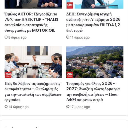
Όμιλος AKTOR: Eξαγοράζει το
ΔΕΗ: Συνεχιζόμενη ισχυρή
75% των ΗΛΕΚΤΩΡ -THALIS
ανάπτυξη στο Α΄ εξάμηνο 2026
στο πλαίσιο στρατηγικής
με προσαρμοσμένο EBITDA 1,2
συνεργασίας με MOTOR OIL
δισ. ευρώ
8 ώρες ago
11 ώρες ago
Πώς θα λάβουν τις αποζημιώσεις
Τουρισμός για όλους 2026-
οι πυρόπληκτοι – Οι πληρωμές
2027: Άνοιξε η πλατφόρμα για
για την αναστολή των συμβάσεων
την υποβολή αιτήσεων – Ποια
εργασίας
ΑΦΜ παίρνουν σειρά
14 ώρες ago
17 ώρες ago