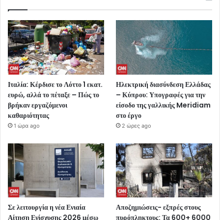
Ιταλία: Κέρδισε το Λόττο 1 εκατ.
Ηλεκτρική διασύνδεση Ελλάδας
ευρώ, αλλά το πέταξε – Πώς το
– Κύπρου: Υπογραφές για την
βρήκαν εργαζόμενοι
είσοδο της γαλλικής Meridiam
καθαριότητας
στο έργο
1 ώρα ago
2 ώρες ago
Σε λειτουργία η νέα Ενιαία
Αποζημιώσεις- εξπρές στους
Αίτηση Ενίσχυσης 2026 μέσω
πυρόπληκτους: Τα 600+ 6000