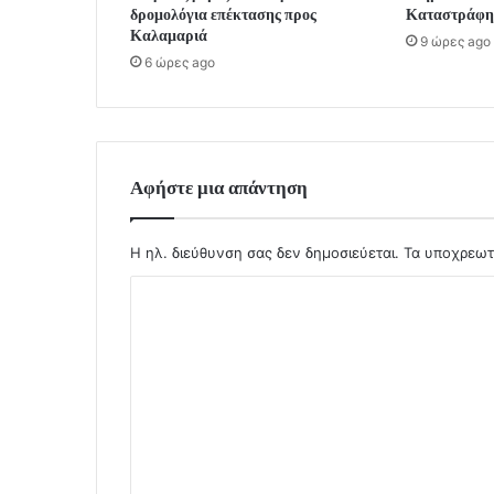
δρομολόγια επέκτασης προς
Καταστράφη
Καλαμαριά
9 ώρες ago
6 ώρες ago
Αφήστε μια απάντηση
Η ηλ. διεύθυνση σας δεν δημοσιεύεται.
Τα υποχρεωτ
Σ
χ
ό
λ
ι
ο
*