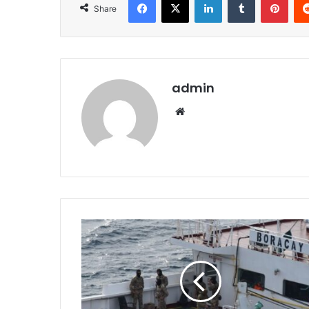
Share
admin
Website