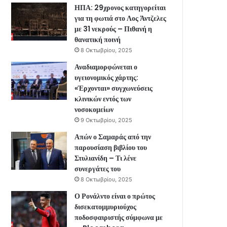
ΗΠΑ: 29χρονος κατηγορείται
για τη φωτιά στο Λος Άντζελες
με 31 νεκρούς – Πιθανή η
θανατική ποινή
8 Οκτωβρίου, 2025
Αναδιαμορφώνεται ο
υγειονομικός χάρτης:
«Έρχονται» συγχωνεύσεις
κλινικών εντός των
νοσοκομείων
9 Οκτωβρίου, 2025
Απών ο Σαμαράς από την
παρουσίαση βιβλίου του
Στυλιανίδη – Τι λένε
συνεργάτες του
8 Οκτωβρίου, 2025
Ο Ρονάλντο είναι ο πρώτος
δισεκατομμυριούχος
ποδοσφαιριστής σύμφωνα με