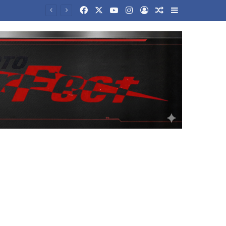
Facebook
X
YouTube
Instagram
Log In
Random Article
Sidebar
νεργασίας