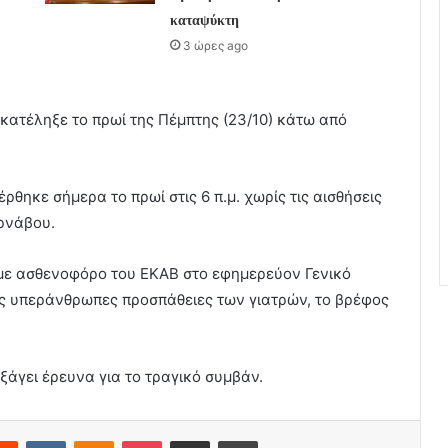
καταψύκτη
3 ώρες ago
 κατέληξε το πρωί της Πέμπτης (23/10) κάτω από
θηκε σήμερα το πρωί στις 6 π.μ. χωρίς τις αισθήσεις
υρνάβου.
με ασθενοφόρο του ΕΚΑΒ στο εφημερεύον Γενικό
ς υπεράνθρωπες προσπάθειες των γιατρών, το βρέφος
εξάγει έρευνα για το τραγικό συμβάν.
erest
Reddit
VKontakte
Odnoklassniki
Pocket
Share via Email
Print