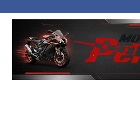
ική Αραβία, Τουρκία και Πακιστάν υπέγραψαν συμφωνία αμυντικής συ