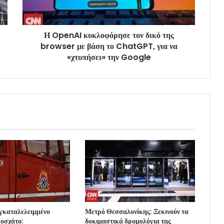
Η OpenAI κυκλοφόρησε τον δικό της
browser με βάση το ChatGPT, για να
«χτυπήσει» την Google
εγκαταλελειμμένο
Μετρό Θεσσαλονίκης: Ξεκινούν τα
Μοσχάτο:
δοκιμαστικά δρομολόγια της