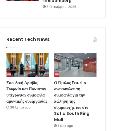
το Bloomberg
8 Οκτωβρίου, 2025
Recent Tech News
Σαουδική Αραβία,
Ο Όμιλος Fourlis
Τουρκία και Πακιστάν
ανακοινώνει τη
υπέγραψαν συμφωνία
συμφωνία για την
αμυντικής συνεργασίας
πώληση της
συμμετοχής του στο
36 λεπτά ago
Sofia South Ring
Mall
1 ώρα ago