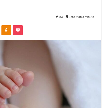
83
Less than a minute
VKontakte
Odnoklassniki
Pocket