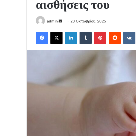
αισθήσεις του
Send
admin
23 Οκτωβρίου, 2025
an
Facebook
X
LinkedIn
Tumblr
Pinterest
Reddit
email