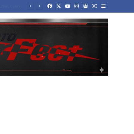
Facebook
X
YouTube
Instagram
Log In
Random Article
Sidebar