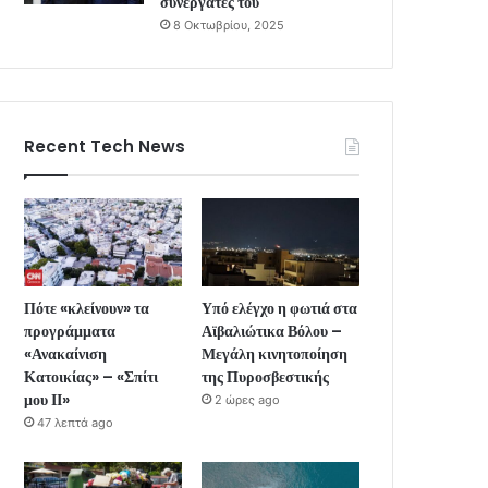
συνεργάτες του
8 Οκτωβρίου, 2025
Recent Tech News
Πότε «κλείνουν» τα
Υπό ελέγχο η φωτιά στα
προγράμματα
Αϊβαλιώτικα Βόλου –
«Ανακαίνιση
Μεγάλη κινητοποίηση
Κατοικίας» – «Σπίτι
της Πυροσβεστικής
μου ΙΙ»
2 ώρες ago
47 λεπτά ago