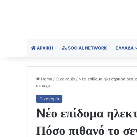
ΑΡΧΙΚΉ
SOCIAL NETWORK
ΕΛΛΆΔΑ
Home
/
Οικονομία
/
Nέο επίδομα ηλεκτρικού ρεύμα
σε ισχύ
Οικονομία
Nέο επίδομα ηλεκτ
Πόσο πιθανό το σ