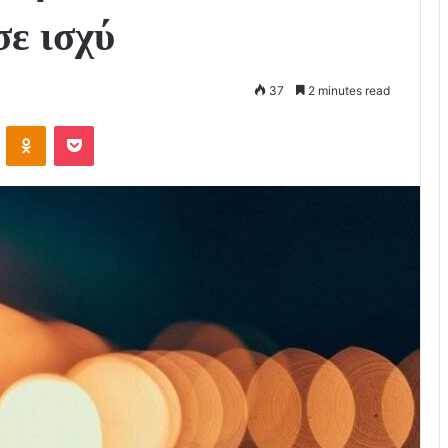
σε ισχύ
37
2 minutes read
VKontakte
Odnoklassniki
Pocket