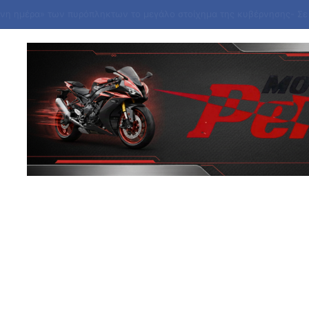
ίνουν» τα προγράμματα «Ανακαίνιση Κατοικίας» – «Σπίτι μου ΙΙ»