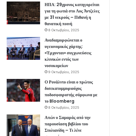
ΗΠΑ: 29χρονος κατηγορείται
για τη φωτιά στο Λος Άντζελες
με 31 νεκρούς – Πιθανή η
θανατική ποινή
8 Οκτωβρίου, 2025
Αναδιαμορφώνεται ο
υγειονομικός χάρτης:
«Έρχονται» συγχωνεύσεις
κλινικών εντός των
νοσοκομείων
9 Οκτωβρίου, 2025
Ο Ρονάλντο είναι ο πρώτος
δισεκατομμυριούχος
ποδοσφαιριστής σύμφωνα με
το Bloomberg
8 Οκτωβρίου, 2025
Απών ο Σαμαράς από την
παρουσίαση βιβλίου του
Στυλιανίδη – Τι λένε