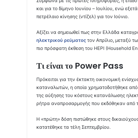
Σύμφωνα με τις πρώτες πληροφορίες, η επιδ
και για το δίμηνο Ιουνίου – Ιουλίου, ενώ εξετ
πετρέλαιο κίνησης (ντίζελ) για τον Ιούνιο.
Αξίζει να σημειωθεί πως στην Ελλάδα καταγ
ηλεκτρικού ρεύματος
τον Απρίλιο
,
μεταξύ τ
πιο πρόσφατη έκθεση του HEPI (Household Ene
Τι είναι το Power Pass
Πρόκειται για την έκτακτη οικονομική ενίσχ
καταναλωτών, η οποία χρηματοδοτήθηκε από 
της αύξησης του κόστους κατανάλωσης ηλεκτ
ρήτρα αναπροσαρμογής που εκδόθηκαν από το
Η «πρώτη» δόση πιστώθηκε στους δικαιούχους
κατατέθηκε τα τέλη Σεπτεμβρίου.