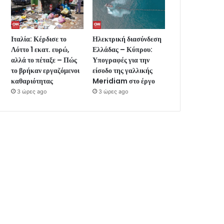
Ιταλία: Κέρδισε το
Ηλεκτρική διασύνδεση
Λόττο 1 εκατ. ευρώ,
Ελλάδας – Κύπρου:
αλλά το πέταξε – Πώς
Υπογραφές για την
το βρήκαν εργαζόμενοι
είσοδο της γαλλικής
καθαριότητας
Meridiam στο έργο
3 ώρες ago
3 ώρες ago