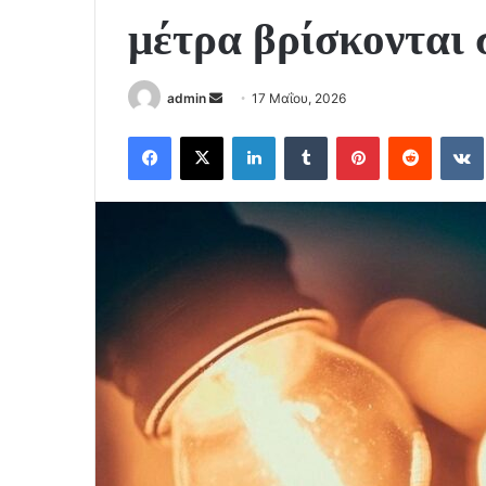
μέτρα βρίσκονται 
Send
admin
17 Μαΐου, 2026
an
Facebook
X
LinkedIn
Tumblr
Pinterest
Reddit
email