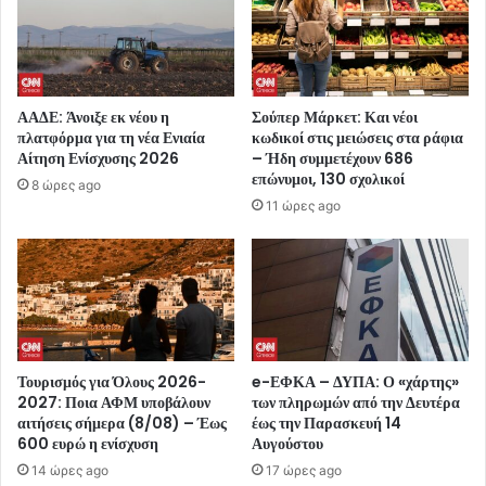
ΑΑΔΕ: Άνοιξε εκ νέου η
Σούπερ Μάρκετ: Και νέοι
πλατφόρμα για τη νέα Ενιαία
κωδικοί στις μειώσεις στα ράφια
Αίτηση Ενίσχυσης 2026
– Ήδη συμμετέχουν 686
επώνυμοι, 130 σχολικοί
8 ώρες ago
11 ώρες ago
Τουρισμός για Όλους 2026-
e-ΕΦΚΑ – ΔΥΠΑ: Ο «χάρτης»
2027: Ποια ΑΦΜ υποβάλουν
των πληρωμών από την Δευτέρα
αιτήσεις σήμερα (8/08) – Έως
έως την Παρασκευή 14
600 ευρώ η ενίσχυση
Αυγούστου
14 ώρες ago
17 ώρες ago