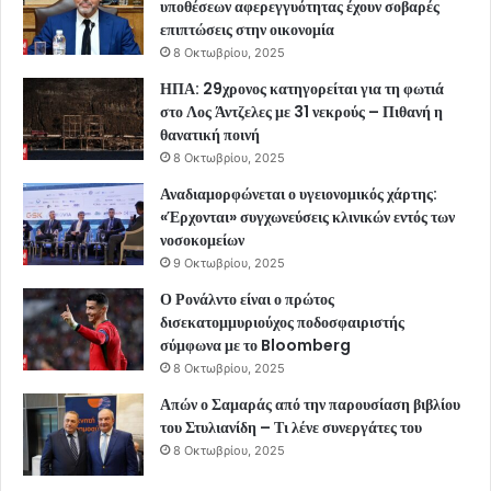
υποθέσεων αφερεγγυότητας έχουν σοβαρές
επιπτώσεις στην οικονομία
8 Οκτωβρίου, 2025
ΗΠΑ: 29χρονος κατηγορείται για τη φωτιά
στο Λος Άντζελες με 31 νεκρούς – Πιθανή η
θανατική ποινή
8 Οκτωβρίου, 2025
Αναδιαμορφώνεται ο υγειονομικός χάρτης:
«Έρχονται» συγχωνεύσεις κλινικών εντός των
νοσοκομείων
9 Οκτωβρίου, 2025
Ο Ρονάλντο είναι ο πρώτος
δισεκατομμυριούχος ποδοσφαιριστής
σύμφωνα με το Bloomberg
8 Οκτωβρίου, 2025
Απών ο Σαμαράς από την παρουσίαση βιβλίου
του Στυλιανίδη – Τι λένε συνεργάτες του
8 Οκτωβρίου, 2025