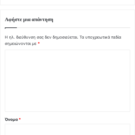
Αφήστε μια απάντηση
Η ηλ. διεύθυνση σας δεν δημοσιεύεται.
Τα υποχρεωτικά πεδία
σημειώνονται με
*
Σ
χ
ό
λ
ι
ο
*
Όνομα
*