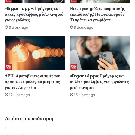
«Ergani app»: Γρήγορες και
Νέες προκηρύξεις τουριστικής
απλές προσλήψεις μέσω κινητού
εκπαίδευσης: Ποιους αφορούν –
για εργοδότες
Τι πρέπει να γνωρίζετε
6 ώρες ago
9 ώρες ago
ΔΕΗ: Αμετάβλητες οι τιμές του
«Ergani App»: Γρήγορες και
πράσινου τιμολογίου ρεύματος
απλές προσλήψεις για εργοδότες
για τον Αύγουστο
μέσω κινητού
12 ώρες ago
15 ώρες ago
Αφήστε μια απάντηση