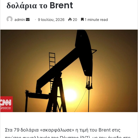
δολάρια το Brent
Send
admin
9 Ιουλίου, 2026
20
1 minute read
an
email
Στα 79 δολάρια «σκαρφάλωσε» η τιμή του Brent στις
πρώτες συναλλαγές της Πέμπτης (9/7), με την άνοδο στο