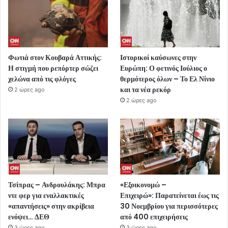
Φωτιά στον Κουβαρά Αττικής:
Ιστορικοί καύσωνες στην
Η στιγμή που ρεπόρτερ σώζει
Ευρώπη: Ο φετινός Ιούλιος ο
χελώνα από τις φλόγες
θερμότερος όλων – Το Ελ Νίνιο
και τα νέα ρεκόρ
2 ώρες ago
2 ώρες ago
Τσίπρας – Ανδρουλάκης: Μπρα
«Εξοικονομώ –
ντε φερ για εναλλακτικές
Επιχειρώ»: Παρατείνεται έως τις
«απαντήσεις» στην ακρίβεια
30 Νοεμβρίου για περισσότερες
ενόψει… ΔΕΘ
από 400 επιχειρήσεις
3 ώρες ago
3 ώρες ago