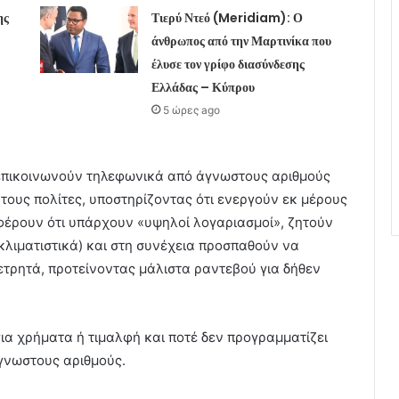
ης
Τιερύ Ντεό (Meridiam): Ο
άνθρωπος από την Μαρτινίκα που
έλυσε τον γρίφο διασύνδεσης
Ελλάδας – Κύπρου
5 ώρες ago
ι επικοινωνούν τηλεφωνικά από άγνωστους αριθμούς
ους πολίτες, υποστηρίζοντας ότι ενεργούν εκ μέρους
φέρουν ότι υπάρχουν «υψηλοί λογαριασμοί», ζητούν
κλιματιστικά) και στη συνέχεια προσπαθούν να
ετρητά, προτείνοντας μάλιστα ραντεβού για δήθεν
 για χρήματα ή τιμαλφή και ποτέ δεν προγραμματίζει
γνωστους αριθμούς.