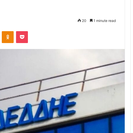
20
1 minute read
VKontakte
Odnoklassniki
Pocket