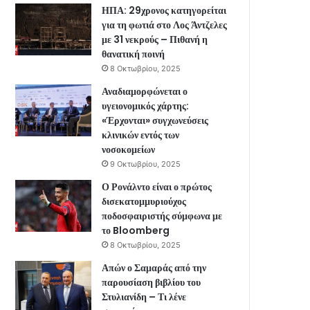
ΗΠΑ: 29χρονος κατηγορείται
για τη φωτιά στο Λος Άντζελες
με 31 νεκρούς – Πιθανή η
θανατική ποινή
8 Οκτωβρίου, 2025
Αναδιαμορφώνεται ο
υγειονομικός χάρτης:
«Έρχονται» συγχωνεύσεις
κλινικών εντός των
νοσοκομείων
9 Οκτωβρίου, 2025
Ο Ρονάλντο είναι ο πρώτος
δισεκατομμυριούχος
ποδοσφαιριστής σύμφωνα με
το Bloomberg
8 Οκτωβρίου, 2025
Απών ο Σαμαράς από την
παρουσίαση βιβλίου του
Στυλιανίδη – Τι λένε