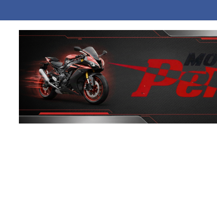
 Κορέα εξαπέλυσε βλήμα προς τη θάλασσα της Ιαπωνίας, αναφέρει η Σ