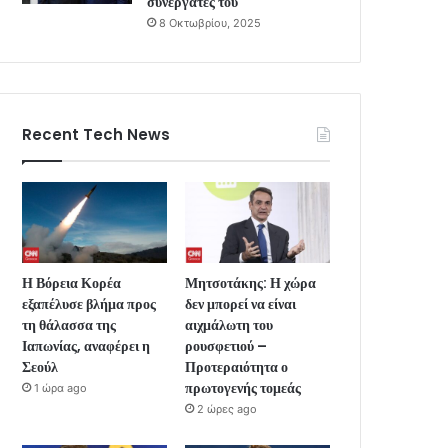
συνεργάτες του
8 Οκτωβρίου, 2025
Recent Tech News
Η Βόρεια Κορέα
Μητσοτάκης: Η χώρα
εξαπέλυσε βλήμα προς
δεν μπορεί να είναι
τη θάλασσα της
αιχμάλωτη του
Ιαπωνίας, αναφέρει η
ρουσφετιού –
Σεούλ
Προτεραιότητα ο
πρωτογενής τομεάς
1 ώρα ago
2 ώρες ago