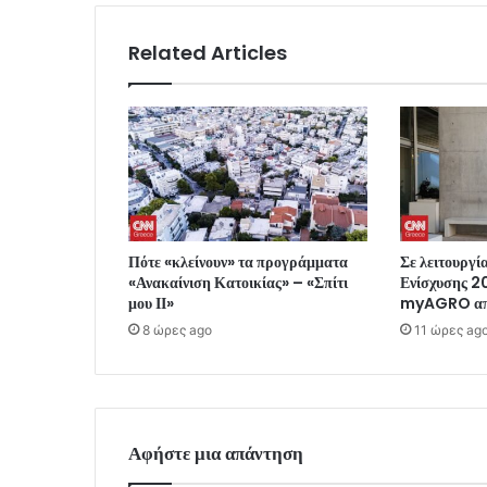
Related Articles
Πότε «κλείνουν» τα προγράμματα
Σε λειτουργί
«Ανακαίνιση Κατοικίας» – «Σπίτι
Ενίσχυσης 2
μου ΙΙ»
myAGRO απ
8 ώρες ago
11 ώρες ag
Αφήστε μια απάντηση