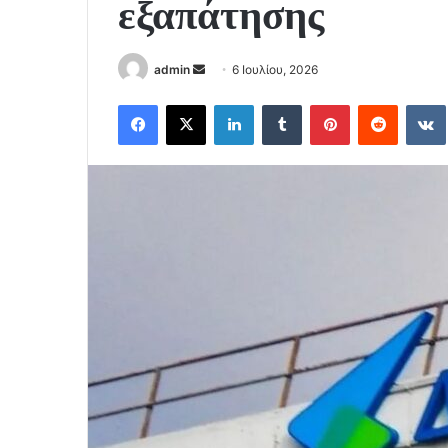
εξαπάτησης
Send
admin
6 Ιουλίου, 2026
an
Facebook
X
LinkedIn
Tumblr
Pinterest
Reddit
email