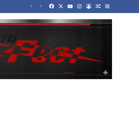
Facebook
X
YouTube
Instagram
Log In
Random Article
Sidebar
εούλ