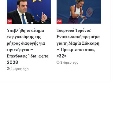
Υπεβλήθη το αίτημα
Τουρνουά Τορόντο:
ενεργοποίησης της
Εντυπωσιακή πρεμιέρα
ρήτρας διαφυγής για
για τη Μαρία Σάκκαρη
την ενέργεια –
– Προκρίνεται στους
Επενδύσεις 1 δισ. ως το
«32»
2028
3 ώρες ago
2 ώρες ago