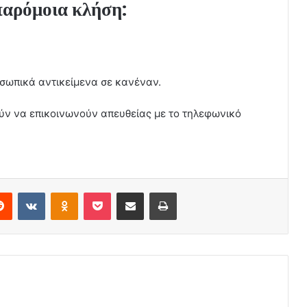
παρόμοια κλήση:
σωπικά αντικείμενα σε κανέναν.
ούν να επικοινωνούν απευθείας με το τηλεφωνικό
erest
Reddit
VKontakte
Odnoklassniki
Pocket
Share via Email
Print