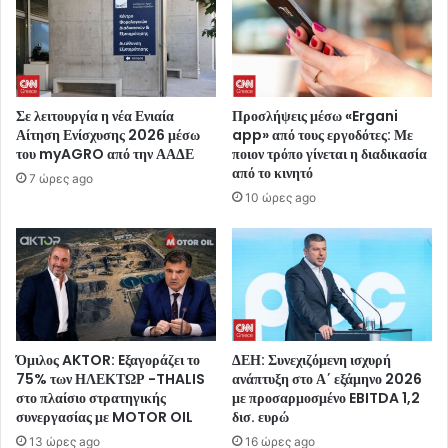
Σε λειτουργία η νέα Ενιαία
Προσλήψεις μέσω «Ergani
Αίτηση Ενίσχυσης 2026 μέσω
app» από τους εργοδότες: Με
του myAGRO από την ΑΑΔΕ
ποιον τρόπο γίνεται η διαδικασία
από το κινητό
7 ώρες ago
10 ώρες ago
Όμιλος AKTOR: Eξαγοράζει το
ΔΕΗ: Συνεχιζόμενη ισχυρή
75% των ΗΛΕΚΤΩΡ -THALIS
ανάπτυξη στο Α΄ εξάμηνο 2026
στο πλαίσιο στρατηγικής
με προσαρμοσμένο EBITDA 1,2
συνεργασίας με MOTOR OIL
δισ. ευρώ
13 ώρες ago
16 ώρες ago