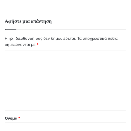
Αφήστε μια απάντηση
Η ηλ. διεύθυνση σας δεν δημοσιεύεται.
Τα υποχρεωτικά πεδία
σημειώνονται με
*
Σ
χ
ό
λ
ι
ο
*
Όνομα
*