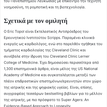
του Πανεπιστημίου Λευκωσίας με επίκεντρο την τεχνητή
νοημοσύνη, τη ρομποτική και τη βιοτεχνολογία.
Σχετικά με τον ομιλητή
Ο Eric Topol είναι Εκτελεστικός Αντιπρόεδρος του
Ερευνητικού Ινστιτούτου Scripps. Παραμένει κλινικά
ενεργός ως καρδιολόγος, ενώ στο παρελθόν ηγήθηκε του
τμήματος καρδιολογίας της Cleveland Clinic και
συνέβαλε στην ίδρυση του Cleveland Clinic Lerner
College of Medicine. Έχει δημοσιεύσει περισσότερα από
1,300 επιστημονικά άρθρα, είναι μέλος της US National
Academy of Medicine και συγκαταλέγεται μεταξύ των
πλέον επιδραστικών επιστημόνων/ερευνητών στον χώρο
της ιατρικής και της ψηφιακής υγείας. Είναι, επίσης,
συγγραφέας τεσσάρων bestselling βιβλίων για το μέλλον
της ιατρικής, με πιο πρόσφατο το Super Agers: An
Evidence-Based Approach to Longevity.