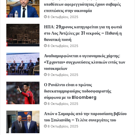
υποθέσεων αφερεγγυότητας έχουν σοβαρές
επιπτώσεις στην οικονομία
8 Οκτωβρίου, 2025
ΗΠΑ: 29χρονος κατηγορείται για τη φωτιά
στο Λος Άντζελες με 31 νεκρούς – Πιθανή η
θανατική ποινή
8 Οκτωβρίου, 2025
Αναδιαμορφώνεται ο υγειονομικός χάρτης:
«Έρχονται» συγχωνεύσεις κλινικών εντός των
νοσοκομείων
9 Οκτωβρίου, 2025
Ο Ρονάλντο είναι ο πρώτος
δισεκατομμυριούχος ποδοσφαιριστής
σύμφωνα με το Bloomberg
8 Οκτωβρίου, 2025
Απών ο Σαμαράς από την παρουσίαση βιβλίου
του Στυλιανίδη – Τι λένε συνεργάτες του
8 Οκτωβρίου, 2025