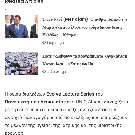
Related Articles
Τιερύ Ντεό (Meridiam): Ο άνθρωπος από την
Μαρτινίκα που έλυσε τον γρίφο διασύνδεσης
Ελλάδας – Κύπρου
1 ώρα ago
Πότε «κλείνουν» τα προγράμματα «Ανακαίνιση
Κατοικίας» – «Σπίτι μου ΙΙ»
4 ώρες ago
Η σειρά διαλέξεων
Evolve Lecture Series
του
Πανεπιστημίου Λευκωσίας
στο UNIC Athens συνεχίζεται
με τη δεύτερη κατά σειρά διάλεξη, ενισχύοντας τον
ανοιχτό διάλογο γύρω από τις εξελίξεις που επηρεάζουν
το μέλλον της υγείας, της ιατρικής και της βιοϊατρικής
έρευνας.