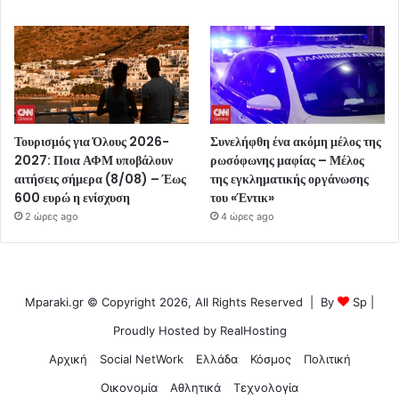
Τουρισμός για Όλους 2026-
Συνελήφθη ένα ακόμη μέλος της
2027: Ποια ΑΦΜ υποβάλουν
ρωσόφωνης μαφίας – Μέλος
αιτήσεις σήμερα (8/08) – Έως
της εγκληματικής οργάνωσης
600 ευρώ η ενίσχυση
του «Έντικ»
2 ώρες ago
4 ώρες ago
Mparaki.gr © Copyright 2026, All Rights Reserved | By
Sp
|
Proudly Hosted by
RealHosting
Αρχική
Social NetWork
Ελλάδα
Κόσμος
Πολιτική
Οικονομία
Αθλητικά
Τεχνολογία