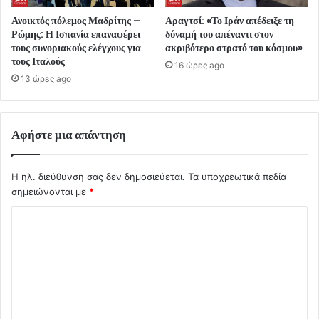
Ανοικτός πόλεμος Μαδρίτης –
Αραγτσί: «Το Ιράν απέδειξε τη
Ρώμης: Η Ισπανία επαναφέρει
δύναμή του απέναντι στον
τους συνοριακούς ελέγχους για
ακριβότερο στρατό του κόσμου»
τους Ιταλούς
16 ώρες ago
13 ώρες ago
Αφήστε μια απάντηση
Η ηλ. διεύθυνση σας δεν δημοσιεύεται.
Τα υποχρεωτικά πεδία
σημειώνονται με
*
Σ
χ
ό
λ
ι