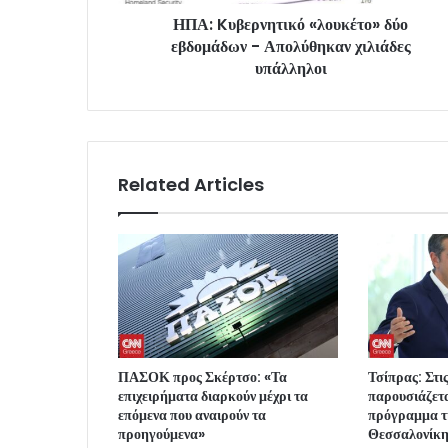
ΗΠΑ: Kυβερνητικό «λουκέτο» δύο
εβδομάδων - Απολύθηκαν χιλιάδες
υπάλληλοι
Related Articles
ΠΑΣΟΚ προς Σκέρτσο: «Τα
Τσίπρας: Στι
επιχειρήματα διαρκούν μέχρι τα
παρουσιάζετα
επόμενα που αναιρούν τα
πρόγραμμα τ
προηγούμενα»
Θεσσαλονίκ