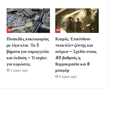
Πινακίδες κυκλοφορίας
Καιρός: Επικίνδυνο
με λίγα κλικ: Τα 3
«κοκτέιλ» ζέστης και
βήματα για παραγγελία
ανέμων – Σχεδόν στους
και έκδοση – Τι ισχύει
40 βαθμούς η
για κυρώσεις
θερμοκρασία και 8
μποφόρ
2 ώρες ago
4 ώρες ago