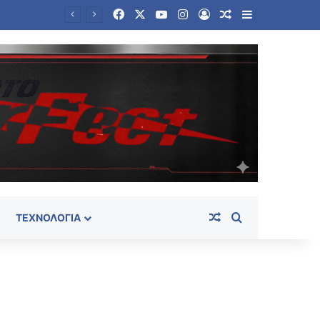
Facebook
X
YouTube
Instagram
Log In
Random Article
Sidebar
Πεζεσκιάν: Να μπει τέλος στη συνθήκη «ούτε πόλεμος ούτε ειρήνη» – «Τώρα είναι η ώρα για συμφωνία»
Random Article
Search for
ΤΕΧΝΟΛΟΓΊΑ