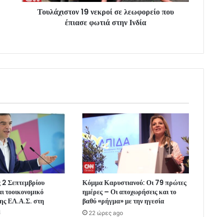
Τουλάχιστον 19 νεκροί σε λεωφορείο που
έπιασε φωτιά στην Ινδία
ς 2 Σεπτεμβρίου
Κόμμα Καρυστιανού: Οι 79 πρώτες
ι τοοικονομικό
ημέρες – Οι αποχωρήσεις και το
ης ΕΛ.Α.Σ. στη
βαθύ «ρήγμα» με την ηγεσία
η
22 ώρες ago