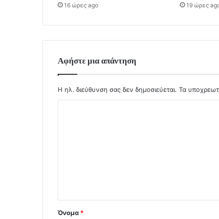
16 ώρες ago
19 ώρες ag
Αφήστε μια απάντηση
Η ηλ. διεύθυνση σας δεν δημοσιεύεται.
Τα υποχρεωτ
Σ
χ
ό
λ
ι
ο
*
Όνομα
*