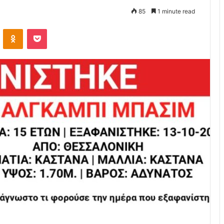
85
1 minute read
VKontakte
Odnoklassniki
Pocket