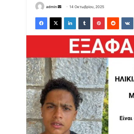
Send
admin
14 Οκτωβρίου, 2025
an
Facebook
X
LinkedIn
Tumblr
Pinterest
Reddit
email