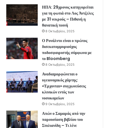
ΗΠΑ: 29χρονος κατηγορείται
για τη φωτιά στο Λος Άντζελες
με 31 νεκρούς – Πιθανή η
θανατική ποινή
8 Οκτωβρίου, 2025
Ο Ρονάλντο είναι ο πρώτος
δισεκατομμυριούχος
ποδοσφαιριστής σύμφωνα με
το Bloomberg
8 Οκτωβρίου, 2025
Αναδιαμορφώνεται ο
υγειονομικός χάρτης:
«Έρχονται» συγχωνεύσεις
κλινικών εντός των
νοσοκομείων
9 Οκτωβρίου, 2025
Απών ο Σαμαράς από την
παρουσίαση βιβλίου του
Στυλιανίδη – Τι λένε