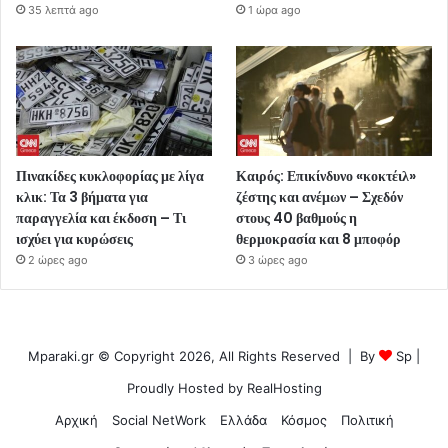
35 λεπτά ago
1 ώρα ago
Πινακίδες κυκλοφορίας με λίγα
Καιρός: Επικίνδυνο «κοκτέιλ»
κλικ: Τα 3 βήματα για
ζέστης και ανέμων – Σχεδόν
παραγγελία και έκδοση – Τι
στους 40 βαθμούς η
ισχύει για κυρώσεις
θερμοκρασία και 8 μποφόρ
2 ώρες ago
3 ώρες ago
Mparaki.gr © Copyright 2026, All Rights Reserved | By
Sp
|
Proudly Hosted by
RealHosting
Αρχική
Social NetWork
Ελλάδα
Κόσμος
Πολιτική