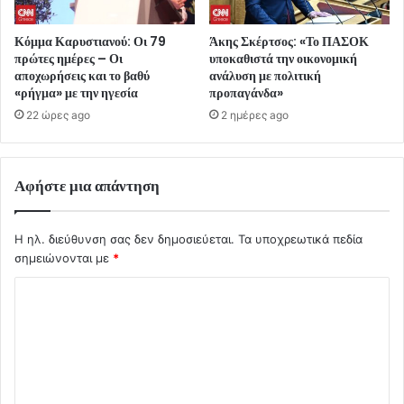
Κόμμα Καρυστιανού: Οι 79
Άκης Σκέρτσος: «Το ΠΑΣΟΚ
πρώτες ημέρες – Οι
υποκαθιστά την οικονομική
αποχωρήσεις και το βαθύ
ανάλυση με πολιτική
«ρήγμα» με την ηγεσία
προπαγάνδα»
22 ώρες ago
2 ημέρες ago
Αφήστε μια απάντηση
Η ηλ. διεύθυνση σας δεν δημοσιεύεται.
Τα υποχρεωτικά πεδία
σημειώνονται με
*
Σ
χ
ό
λ
ι