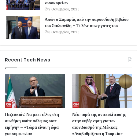
νοσοκομείων
9 Οκτωβρίου, 2025
Απών ο Σαμαράς από την παρουσίαση βιβλίου
του Στυλιανίδη – Τι λένε συνεργάτες του
8 Οκτωβρίου, 2025
Recent Tech News
Πεζεσκιάν: Να μπει τέλος στη
Νέα πυρά της αντιπολίτευσης
συνθήκη «ούτε πόλεμος ούτε
στην κυβέρνηση για τον
ειρήνη» – «Τώρα είναι η ώρα
αιφνιδιασμό της Μέκκας:
για συμφωνία»
«Αναβαθμίζεται η Τουρκία»