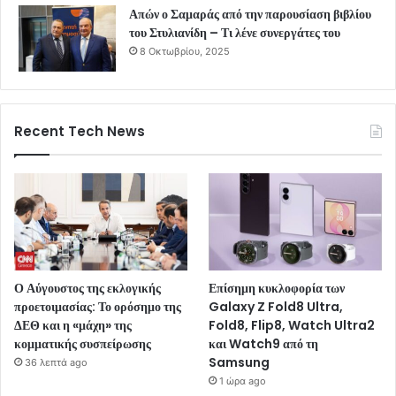
Απών ο Σαμαράς από την παρουσίαση βιβλίου
του Στυλιανίδη – Τι λένε συνεργάτες του
8 Οκτωβρίου, 2025
Recent Tech News
Ο Αύγουστος της εκλογικής
Επίσημη κυκλοφορία των
προετοιμασίας: Το ορόσημο της
Galaxy Z Fold8 Ultra,
ΔΕΘ και η «μάχη» της
Fold8, Flip8, Watch Ultra2
κομματικής συσπείρωσης
και Watch9 από τη
Samsung
36 λεπτά ago
1 ώρα ago