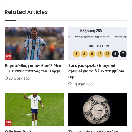
Related Articles
Βαρύ πένθος για τον Λιονέλ Μέσι
Eurojackpot: Οι τυχεροί
– Πέθανε ο πατέρας του, Χόρχε
αριθμοί για τα 32 εκατoμμύρια
ευρώ
20 ώρες ago
1 ημέρα ago
Ο διεθνής Άγγλος
Στο «σφυρί» η μπάλα από το