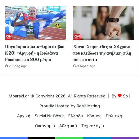
Παγκόσμιο πρωτάθλημα στίβου
Χανιά: Χειροπέδες σε 24χρονο
Κ20: «Αργυρή» η Ιουλιάννα
που κλείδωσε την ανήλικη φίλη
Ρούσσου στα 800 μέτρα
του στο σπίτι
2 ώρες ago
3 ώρες ago
Mparaki.gr © Copyright 2026, All Rights Reserved | By
Sp
|
Proudly Hosted by
RealHosting
Αρχική
Social NetWork
Ελλάδα
Κόσμος
Πολιτική
Οικονομία
Αθλητικά
Τεχνολογία