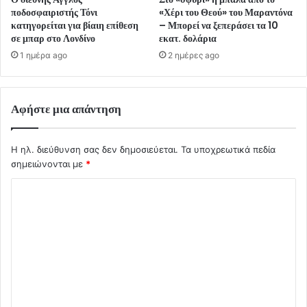
ποδοσφαιριστής Τόνι
«Χέρι του Θεού» του Μαραντόνα
κατηγορείται για βίαιη επίθεση
– Μπορεί να ξεπεράσει τα 10
σε μπαρ στο Λονδίνο
εκατ. δολάρια
1 ημέρα ago
2 ημέρες ago
Αφήστε μια απάντηση
Η ηλ. διεύθυνση σας δεν δημοσιεύεται.
Τα υποχρεωτικά πεδία
σημειώνονται με
*
Σ
χ
ό
λ
ι
ο