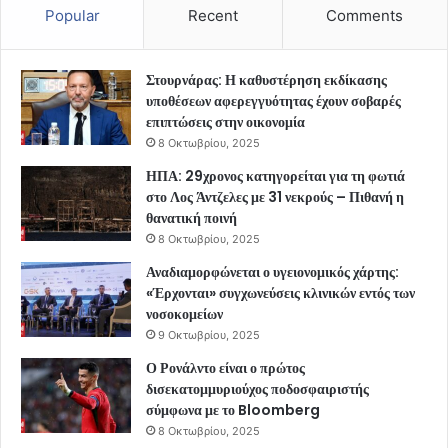
Popular
Recent
Comments
Στουρνάρας: Η καθυστέρηση εκδίκασης
υποθέσεων αφερεγγυότητας έχουν σοβαρές
επιπτώσεις στην οικονομία
8 Οκτωβρίου, 2025
ΗΠΑ: 29χρονος κατηγορείται για τη φωτιά
στο Λος Άντζελες με 31 νεκρούς – Πιθανή η
θανατική ποινή
8 Οκτωβρίου, 2025
Αναδιαμορφώνεται ο υγειονομικός χάρτης:
«Έρχονται» συγχωνεύσεις κλινικών εντός των
νοσοκομείων
9 Οκτωβρίου, 2025
Ο Ρονάλντο είναι ο πρώτος
δισεκατομμυριούχος ποδοσφαιριστής
σύμφωνα με το Bloomberg
8 Οκτωβρίου, 2025