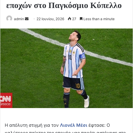
εποχών στο Παγκόσμιο Κύπελλο
Send
admin
22 Ιουνίου, 2026
27
Less than a minute
an
email
Η απόλυτη στιγμή για τον
Λιονέλ Μέσι
έφτασε: Ο
καλύτερος παίκτης της εποχής μας παρότι αστόχησε στο