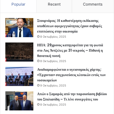
Popular
Recent
Comments
Στουρνάρας: Η καθυστέρηση εκδίκασης
υποθέσεων αφερεγγυότητας έχουν σοβαρές
επιπτώσεις στην οικονομία
8 Οκτωβρίου, 2025
ΗΠΑ: 29χρονος κατηγορείται για τη φωτιά
στο Λος Άντζελες με 31 νεκρούς – Πιθανή η
θανατική ποινή
8 Οκτωβρίου, 2025
Αναδιαμορφώνεται ο υγειονομικός χάρτης:
«Έρχονται» συγχωνεύσεις κλινικών εντός των
νοσοκομείων
9 Οκτωβρίου, 2025
Απών ο Σαμαράς από την παρουσίαση βιβλίου
του Στυλιανίδη – Τι λένε συνεργάτες του
8 Οκτωβρίου, 2025