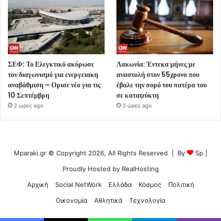
ΣΕΦ: Το Ελεγκτικό ακύρωσε
Λακωνία: Έντεκα μήνες με
τον διαγωνισμό για ενεργειακη
αναστολή στον 55χρονο που
αναβάθμιση – Ορισε νέο για τις
έβαλε την σορό του πατέρα του
10 Σεπτέμβρη
σε καταψύκτη
2 ώρες ago
3 ώρες ago
Mparaki.gr © Copyright 2026, All Rights Reserved | By
Sp
|
Proudly Hosted by
RealHosting
Αρχική
Social NetWork
Ελλάδα
Κόσμος
Πολιτική
Οικονομία
Αθλητικά
Τεχνολογία