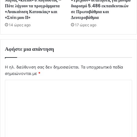
Πότε λήγουν τα προγράμματα
διορισμό 5.486 εκπαιδευτικών
«Ανακαίνιση Κατοικίας» και
σε Πρωτοβάθμια και
«Σπίτι μου ΙΙ»
Δευτεροβάθμια
14 ώρες ago
17 ώρες ago
Αφήστε μια απάντηση
Η ηλ. διεύθυνση σας δεν δημοσιεύεται.
Τα υποχρεωτικά πεδία
σημειώνονται με
*
Σ
χ
ό
λ
ι
ο