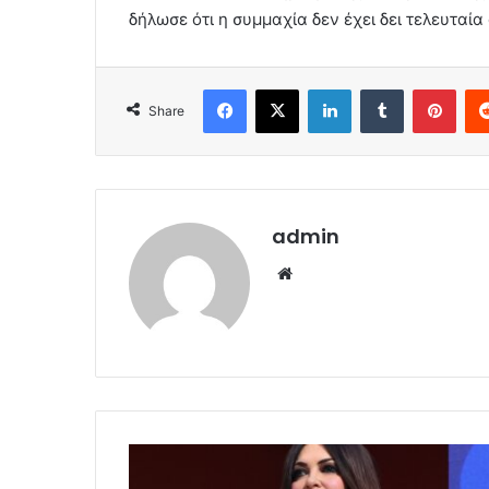
δήλωσε ότι η συμμαχία δεν έχει δει τελευταί
Facebook
X
LinkedIn
Tumblr
Pint
Share
admin
Website