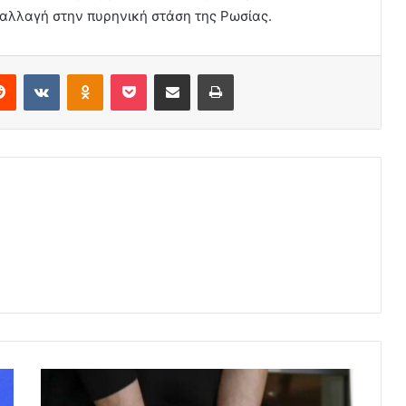
α αλλαγή στην πυρηνική στάση της Ρωσίας.
erest
Reddit
VKontakte
Odnoklassniki
Pocket
Share via Email
Print