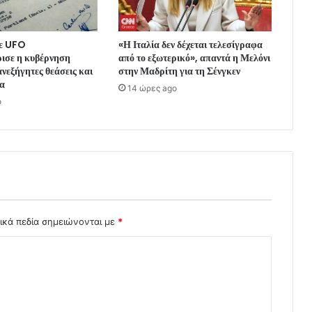
με UFO
«Η Ιταλία δεν δέχεται τελεσίγραφα
ισε η κυβέρνηση
από το εξωτερικό», απαντά η Μελόνι
νεξήγητες θεάσεις και
στην Μαδρίτη για τη Σένγκεν
να
14 ώρες ago
o
ικά πεδία σημειώνονται με
*