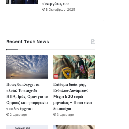
συνεργάτες του
8 Οκτωβρίου, 2025
Recent Tech News
Ποιος θα ελέγχει τα
Επίδομα διοίκησης
πλοία; Το παιχνίδι
Ενόπλων Δυνάμεων:
ΗΠΑ, Ιράν, Ομάν για το
Μέχρι 500 ευρώ
Ορμούζ και η συμφωνία
μηνιαίως – Ποιοι είναι
που δεν έρχεται
δικαιούχοι
2 ώρες ago
3 ώρες ago