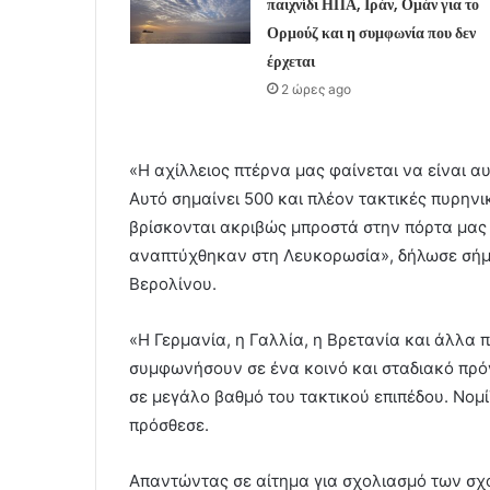
παιχνίδι ΗΠΑ, Ιράν, Ομάν για το
Ορμούζ και η συμφωνία που δεν
έρχεται
2 ώρες ago
«Η αχίλλειος πτέρνα μας φαίνεται να είναι αυ
Αυτό σημαίνει 500 και πλέον τακτικές πυρην
βρίσκονται ακριβώς μπροστά στην πόρτα μας 
αναπτύχθηκαν στη Λευκορωσία», δήλωσε σήμ
Βερολίνου.
«Η Γερμανία, η Γαλλία, η Βρετανία και άλλα
συμφωνήσουν σε ένα κοινό και σταδιακό πρ
σε μεγάλο βαθμό του τακτικού επιπέδου. Νομί
πρόσθεσε.
Απαντώντας σε αίτημα για σχολιασμό των σ