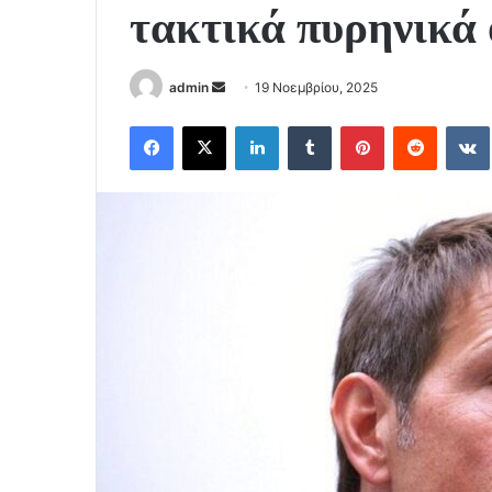
τακτικά πυρηνικά
Send
admin
19 Νοεμβρίου, 2025
an
Facebook
X
LinkedIn
Tumblr
Pinterest
Reddit
email