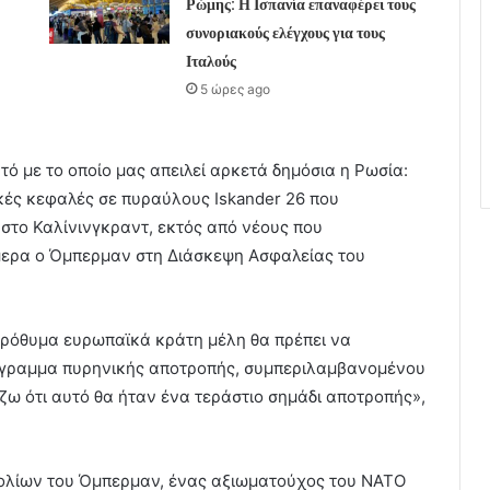
Ρώμης: Η Ισπανία επαναφέρει τους
συνοριακούς ελέγχους για τους
Ιταλούς
5 ώρες ago
τό με το οποίο μας απειλεί αρκετά δημόσια η Ρωσία:
ικές κεφαλές σε πυραύλους Iskander 26 που
στο Καλίνινγκραντ, εκτός από νέους που
ερα ο Όμπερμαν στη Διάσκεψη Ασφαλείας του
 πρόθυμα ευρωπαϊκά κράτη μέλη θα πρέπει να
όγραμμα πυρηνικής αποτροπής, συμπεριλαμβανομένου
ζω ότι αυτό θα ήταν ένα τεράστιο σημάδι αποτροπής»,
χολίων του Όμπερμαν, ένας αξιωματούχος του ΝΑΤΟ