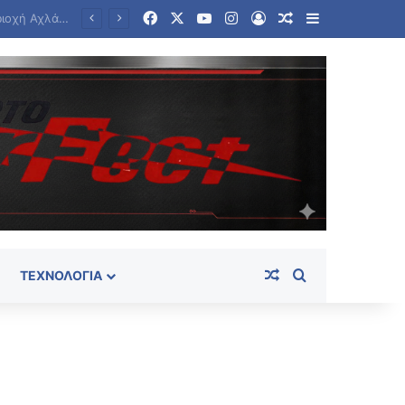
Facebook
X
YouTube
Instagram
Log In
Random Article
Sidebar
Ποιος θα ελέγχει τα πλοία; Το παιχνίδι ΗΠΑ, Ιράν, Ομάν για το Ορμούζ και η συμφωνία που δεν έρχεται
Random Article
Search for
ΤΕΧΝΟΛΟΓΊΑ