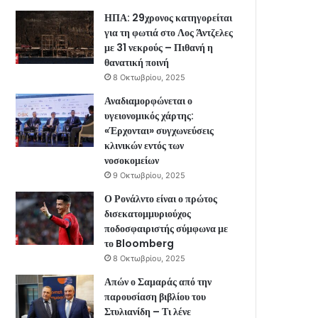
ΗΠΑ: 29χρονος κατηγορείται
για τη φωτιά στο Λος Άντζελες
με 31 νεκρούς – Πιθανή η
θανατική ποινή
8 Οκτωβρίου, 2025
Αναδιαμορφώνεται ο
υγειονομικός χάρτης:
«Έρχονται» συγχωνεύσεις
κλινικών εντός των
νοσοκομείων
9 Οκτωβρίου, 2025
Ο Ρονάλντο είναι ο πρώτος
δισεκατομμυριούχος
ποδοσφαιριστής σύμφωνα με
το Bloomberg
8 Οκτωβρίου, 2025
Απών ο Σαμαράς από την
παρουσίαση βιβλίου του
Στυλιανίδη – Τι λένε