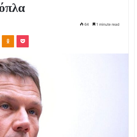
 όπλα
64
1 minute read
VKontakte
Odnoklassniki
Pocket