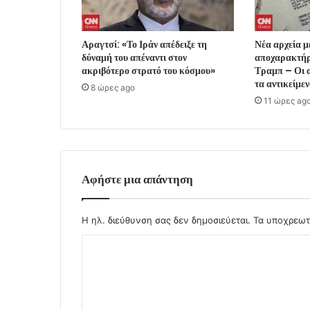
Αραγτσί: «Το Ιράν απέδειξε τη
Νέα αρχεία 
δύναμή του απέναντι στον
αποχαρακτήρ
ακριβότερο στρατό του κόσμου»
Τραμπ – Οι α
τα αντικείμε
8 ώρες ago
11 ώρες ag
Αφήστε μια απάντηση
Η ηλ. διεύθυνση σας δεν δημοσιεύεται.
Τα υποχρεωτ
Σ
χ
ό
λ