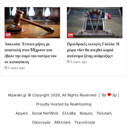
Λακωνία: Έντεκα μήνες με
Προεδρικές εκλογές Γαλλία: Η
αναστολή στον 55χρονο που
χώρα «δεν θα ανεχθεί καμιά
έβαλε την σορό του πατέρα του
απόπειρα ξένης ανάμειξης»
σε καταψύκτη
3 ώρες ago
2 ώρες ago
Mparaki.gr © Copyright 2026, All Rights Reserved | By
Sp
|
Proudly Hosted by
RealHosting
Αρχική
Social NetWork
Ελλάδα
Κόσμος
Πολιτική
Οικονομία
Αθλητικά
Τεχνολογία