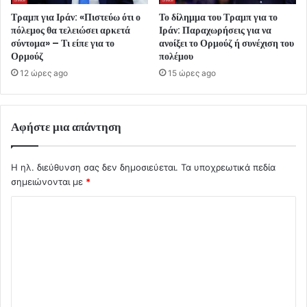
Τραμπ για Ιράν: «Πιστεύω ότι ο
Το δίλημμα του Τραμπ για το
πόλεμος θα τελειώσει αρκετά
Ιράν: Παραχωρήσεις για να
σύντομα» – Τι είπε για το
ανοίξει το Ορμούζ ή συνέχιση του
Ορμούζ
πολέμου
12 ώρες ago
15 ώρες ago
Αφήστε μια απάντηση
Η ηλ. διεύθυνση σας δεν δημοσιεύεται.
Τα υποχρεωτικά πεδία
σημειώνονται με
*
Σ
χ
ό
λ
ι