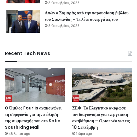
8 Οκτωβρίου, 2025
Απών ο Σαμαράς από την παρουσίαση βιβλίου
του Στυλιανίδη – Τι λένε συνεργάτες του
8 Οκτωβρίου, 2025
Recent Tech News
Ο Όμιλος Fourlis ανακοινώνει
ΣΕΦ: Το Ελεγκτικό ακύρωσε
τη συμφωνία για την πώληση
τον διαγωνισμό για ενεργειακη
της συμμετοχής του στο Sofia
αναβάθμιση – Ορισε νέο για τις
South Ring Mall
10 Σεπτέμβρη
46 λεπτά ago
1 ώρα ago