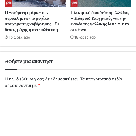
Η «επόμενη ημέρα» των
Ηλεκτρική διασύνδεση Ελλάδας
πυρόπληκτων το μεγάλο
– Κύπρου: Υπογραφές για την
στοίχημα της κυβέρνησης- Σε
είσοδο της γαλλικής Meridiam
θέσεις μάχης η αντιπολίτευση
στο έργο
15 ώρες ago
18 ώρες ago
Αφήστε μια απάντηση
Η ηλ. διεύθυνση σας δεν δημοσιεύεται.
Τα υποχρεωτικά πεδία
σημειώνονται με
*
Σ
χ
ό
λ
ι