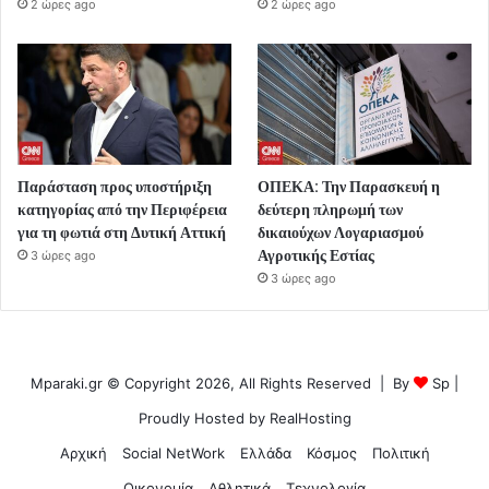
2 ώρες ago
2 ώρες ago
Παράσταση προς υποστήριξη
ΟΠΕΚΑ: Την Παρασκευή η
κατηγορίας από την Περιφέρεια
δεύτερη πληρωμή των
για τη φωτιά στη Δυτική Αττική
δικαιούχων Λογαριασμού
Αγροτικής Εστίας
3 ώρες ago
3 ώρες ago
Mparaki.gr © Copyright 2026, All Rights Reserved | By
Sp
|
Proudly Hosted by
RealHosting
Αρχική
Social NetWork
Ελλάδα
Κόσμος
Πολιτική
Οικονομία
Αθλητικά
Τεχνολογία