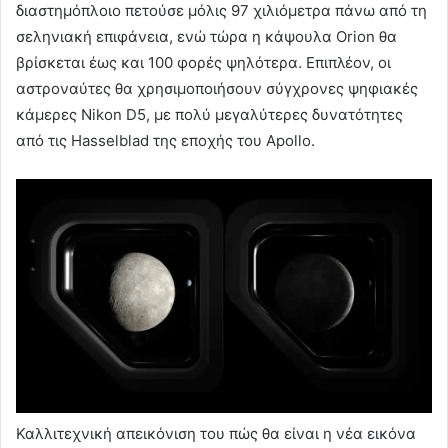
διαστημόπλοιο πετούσε μόλις 97 χιλιόμετρα πάνω από τη
σεληνιακή επιφάνεια, ενώ τώρα η κάψουλα Orion θα
βρίσκεται έως και 100 φορές ψηλότερα. Επιπλέον, οι
αστροναύτες θα χρησιμοποιήσουν σύγχρονες ψηφιακές
κάμερες Nikon D5, με πολύ μεγαλύτερες δυνατότητες
από τις Hasselblad της εποχής του Apollo.
Καλλιτεχνική απεικόνιση του πώς θα είναι η νέα εικόνα