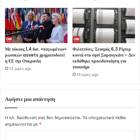
Με τόκους 1,4 δισ. «παγωμένων»
Φιλιππίνες: Σεισμός 6,3 Ρίχτερ
ρωσικών assets χρηματοδοτεί
κοντά στο νησί Σαρανγκάνι – Δεν
η ΕΕ την Ουκρανία
εκδόθηκε προειδοποίηση για
τσουνάμι
13 ώρες ago
16 ώρες ago
Αφήστε μια απάντηση
Η ηλ. διεύθυνση σας δεν δημοσιεύεται.
Τα υποχρεωτικά πεδία
σημειώνονται με
*
Σ