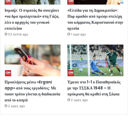
Ισραήλ: Ο στρατός θα συνεχίσει
«Ελπίδα για τη Δημοκρατία»:
«να δρα προληπτικά» στη Γάζα,
Πυρ ομαδόν από πρώην στελέχη
λέει ο αρχηγός του γενικού
του κόμματος Καρυστιανού στην
επιτελείου
ηγεσία
53 λεπτά ago
1 ώρα ago
Προσλήψεις μέσω «Ergani
Έμεινε στο 1-1 ο Παναθηναϊκός
app» από τους εργοδότες: Με
με την ΤΣΣΚΑ 1948 – Η
ποιον τρόπο γίνεται η διαδικασία
πρόκριση θα κριθεί στη Σόφια
από το κινητό
2 ώρες ago
2 ώρες ago