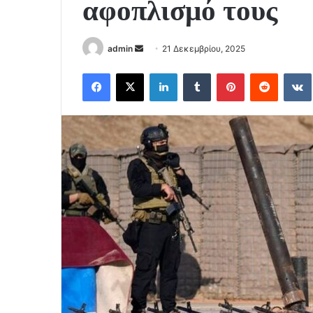
αφοπλισμό τους
Send
admin
21 Δεκεμβρίου, 2025
an
Facebook
X
LinkedIn
Tumblr
Pinterest
Reddit
email