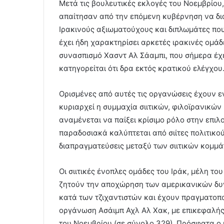
Μετά τις βουλευτικές εκλογές του Νοεμβρίου,
απαίτησαν από την επόμενη κυβέρνηση να δι
Ιρακινούς αξιωματούχους και διπλωμάτες πο
έχει ήδη χαρακτηρίσει αρκετές ιρακινές ομά
συνασπισμό Χασντ Αλ Σάαμπι, που σήμερα έχει
κατηγορείται ότι δρα εκτός κρατικού ελέγχου
Ορισμένες από αυτές τις οργανώσεις έχουν εν
κυριαρχεί η συμμαχία σιιτικών, φιλοϊρανικώ
αναμένεται να παίξει κρίσιμο ρόλο στην επι
παραδοσιακά καλύπτεται από σιίτες πολιτικο
διαπραγματεύσεις μεταξύ των σιιτικών κομμά
Οι σιιτικές ένοπλες ομάδες του Ιράκ, μέλη τ
ζητούν την αποχώρηση των αμερικανικών δυν
κατά των τζιχαντιστών και έχουν πραγματοποι
οργάνωση Ασάιμπ Αχλ Αλ Χακ, με επικεφαλής τ
του Νοεμβρίου (σε σύνολο 329). Πρόσφατα ο η