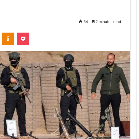
64
2 minutes read
VKontakte
Odnoklassniki
Pocket