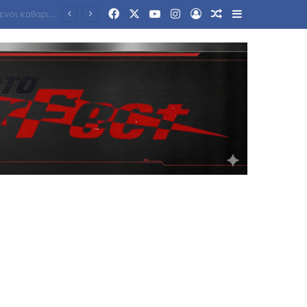
Facebook
X
YouTube
Instagram
Log In
Random Article
Sidebar
Ηλεκτρική διασύνδεση Ελλάδας – Κύπρου: Υπογραφές για την είσοδο της γαλλικής Meridiam στο έργο