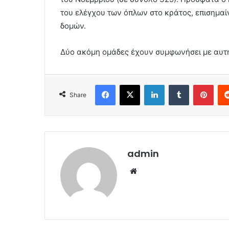
του ελέγχου των όπλων στο κράτος, επισημα
δομών.
Δύο ακόμη ομάδες έχουν συμφωνήσει με αυτή
Facebook
X
LinkedIn
Tumblr
Pint
Share
admin
Website