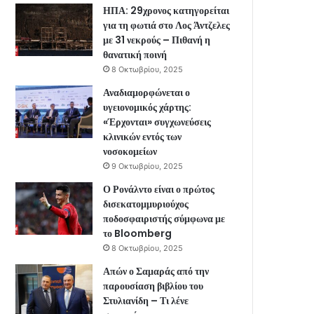
ΗΠΑ: 29χρονος κατηγορείται
για τη φωτιά στο Λος Άντζελες
με 31 νεκρούς – Πιθανή η
θανατική ποινή
8 Οκτωβρίου, 2025
Αναδιαμορφώνεται ο
υγειονομικός χάρτης:
«Έρχονται» συγχωνεύσεις
κλινικών εντός των
νοσοκομείων
9 Οκτωβρίου, 2025
Ο Ρονάλντο είναι ο πρώτος
δισεκατομμυριούχος
ποδοσφαιριστής σύμφωνα με
το Bloomberg
8 Οκτωβρίου, 2025
Απών ο Σαμαράς από την
παρουσίαση βιβλίου του
Στυλιανίδη – Τι λένε