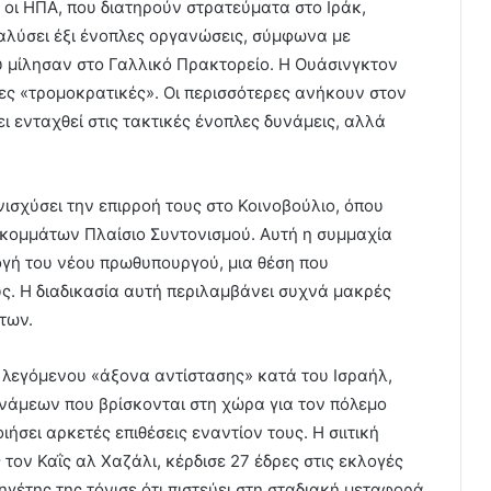
 οι ΗΠΑ, που διατηρούν στρατεύματα στο Ιράκ,
αλύσει έξι ένοπλες οργανώσεις, σύμφωνα με
υ μίλησαν στο Γαλλικό Πρακτορείο. Η Ουάσινγκτον
δες «τρομοκρατικές». Οι περισσότερες ανήκουν στον
 ενταχθεί στις τακτικές ένοπλες δυνάμεις, αλλά
.
ισχύσει την επιρροή τους στο Κοινοβούλιο, όπου
ν κομμάτων Πλαίσιο Συντονισμού. Αυτή η συμμαχία
λογή του νέου πρωθυπουργού, μια θέση που
ύς. Η διαδικασία αυτή περιλαμβάνει συχνά μακρές
των.
ου λεγόμενου «άξονα αντίστασης» κατά του Ισραήλ,
άμεων που βρίσκονται στη χώρα για τον πόλεμο
ήσει αρκετές επιθέσεις εναντίον τους. Η σιιτική
ον Καΐς αλ Χαζάλι, κέρδισε 27 έδρες στις εκλογές
γέτης της τόνισε ότι πιστεύει στη σταδιακή μεταφορά