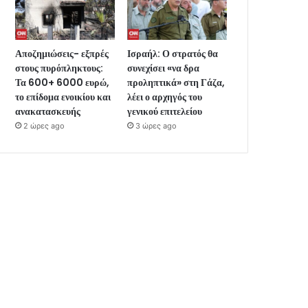
Αποζημιώσεις- εξπρές
Ισραήλ: Ο στρατός θα
στους πυρόπληκτους:
συνεχίσει «να δρα
Τα 600+ 6000 ευρώ,
προληπτικά» στη Γάζα,
το επίδομα ενοικίου και
λέει ο αρχηγός του
ανακατασκευής
γενικού επιτελείου
2 ώρες ago
3 ώρες ago