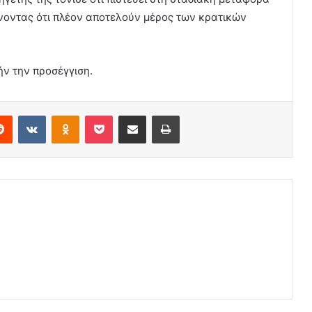
ίνοντας ότι πλέον αποτελούν μέρος των κρατικών
ν την προσέγγιση.
erest
Reddit
VKontakte
Odnoklassniki
Pocket
Share via Email
Print